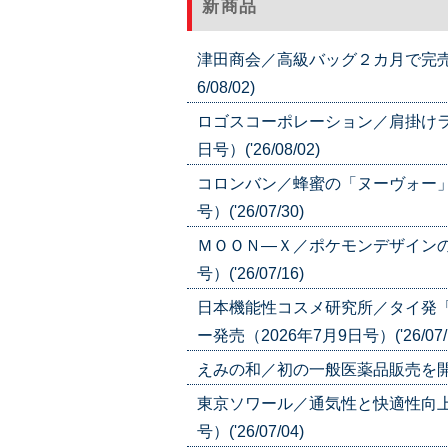
新商品
津田商会／高級バッグ２カ月で完売／
6/08/02)
ロゴスコーポレーション／肩掛けラ
日号）('26/08/02)
コロンバン／蜂蜜の「ヌーヴォー」
号）('26/07/30)
ＭＯＯＮ―Ｘ／ポケモンデザインの
号）('26/07/16)
日本機能性コスメ研究所／タイ発
ー発売（2026年7月9日号）('26/07/
えみの和／初の一般医薬品販売を開始（20
東京ソワール／通気性と快適性向上
号）('26/07/04)