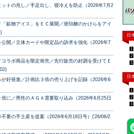
ットの兆し／手足出し、寝冷えを防止（2026年7月2
／「鉱物アイス」をＥＣ展開／琥珀糖のかけらをアイ
)
日
公開／立体カードや限定品の訴求を強化（2026年7
1
2
／コラボ商品を限定発売／先行販売の好調を受けてＥ
3
02)
日
が好発進／計画比３倍の売り上げを記録（2026年6
1
2
倍に／男性のＡＧＡ需要取り込み（2026年6月25日
3
手土産を提案（2026年6月18日号）('26/06/2