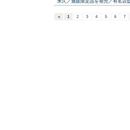
米久／通販限定品を発売／有名店監修で新
«
1
2
3
4
5
6
7