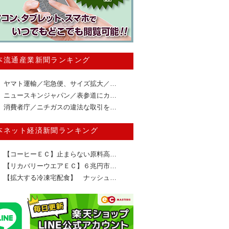
本流通産業新聞ランキング
ヤマト運輸／宅急便、サイズ拡大／…
ニュースキンジャパン／表参道にカ…
消費者庁／ニチガスの違法な取引を…
本ネット経済新聞ランキング
【コーヒーＥＣ】止まらない原料高…
【リカバリーウエアＥＣ】６兆円市…
【拡大する冷凍宅配食】 ナッシュ…