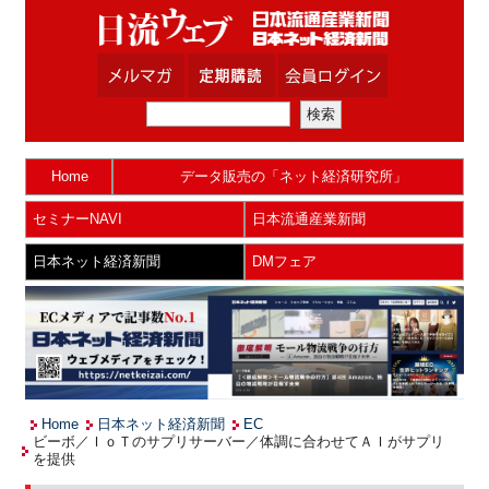
Home
データ販売の「ネット経済研究所」
セミナーNAVI
日本流通産業新聞
日本ネット経済新聞
DMフェア
Home
日本ネット経済新聞
EC
ビーボ／ＩｏＴのサプリサーバー／体調に合わせてＡＩがサプリ
を提供