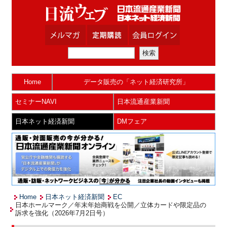
Home
データ販売の「ネット経済研究所」
セミナーNAVI
日本流通産業新聞
日本ネット経済新聞
DMフェア
Home
日本ネット経済新聞
EC
日本ホールマーク／年末年始商戦を公開／立体カードや限定品の
訴求を強化（2026年7月2日号）