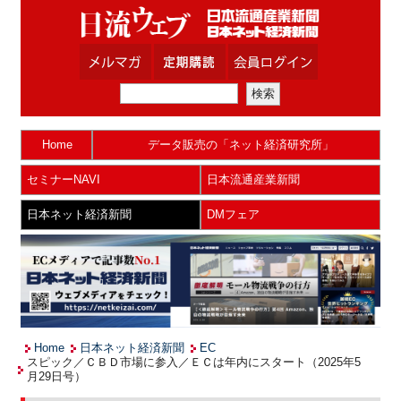
Home
データ販売の「ネット経済研究所」
セミナーNAVI
日本流通産業新聞
日本ネット経済新聞
DMフェア
Home
日本ネット経済新聞
EC
スピック／ＣＢＤ市場に参入／ＥＣは年内にスタート（2025年5
月29日号）