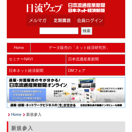
Home
データ販売の「ネット経済研究所」
セミナーNAVI
日本流通産業新聞
日本ネット経済新聞
DMフェア
Home
新規参入
新規参入