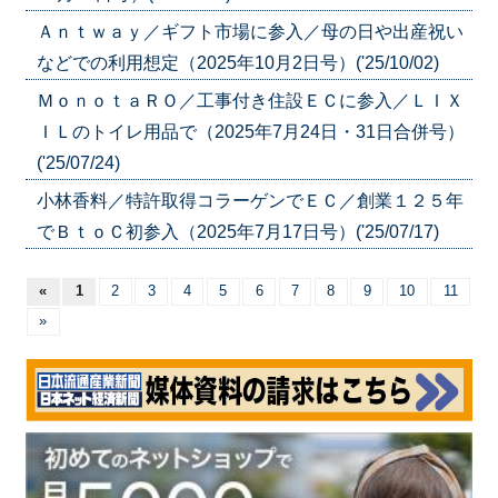
Ａｎｔｗａｙ／ギフト市場に参入／母の日や出産祝い
などでの利用想定（2025年10月2日号）('25/10/02)
ＭｏｎｏｔａＲＯ／工事付き住設ＥＣに参入／ＬＩＸ
ＩＬのトイレ用品で（2025年7月24日・31日合併号）
('25/07/24)
小林香料／特許取得コラーゲンでＥＣ／創業１２５年
でＢｔｏＣ初参入（2025年7月17日号）('25/07/17)
«
1
2
3
4
5
6
7
8
9
10
11
»