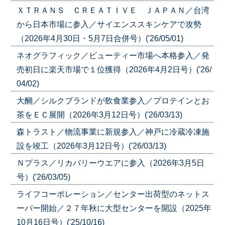
ＸＴＲＡＮＳ ＣＲＥＡＴＩＶＥ ＪＡＰＡＮ／台湾
から日本市場に参入／サイエンススキンケアで攻勢
（2026年4月30日・5月7日合併号）('26/05/01)
ネオグラフィック／ビューティー市場へ本格参入／発
売初日に楽天市場で１位獲得（2026年4月2日号）('26/
04/02)
大醐／シルクブランドが飲食業参入／プロテインとお
茶をＥＣ展開（2026年3月12日号）('26/03/13)
森トラスト／物流事業に新規参入／神戸に冷蔵冷凍施
設を竣工（2026年3月12日号）('26/03/13)
Ｎプラス／リカバリーウエアに参入（2026年3月5日
号）('26/03/05)
ライフコーポレーション／センター出荷型のネットス
ーパー開始／２７年秋に大型センターを開設（2025年
10月16日号）('25/10/16)