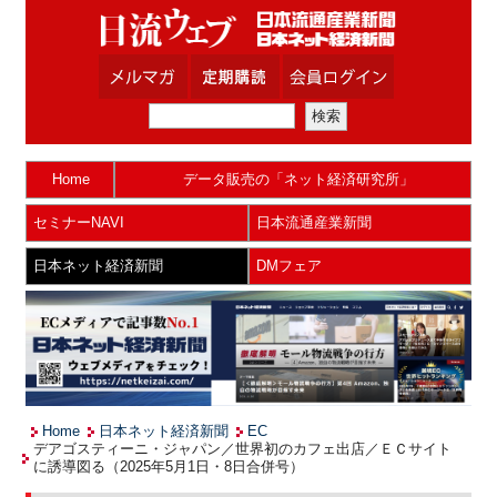
Home
データ販売の「ネット経済研究所」
セミナーNAVI
日本流通産業新聞
日本ネット経済新聞
DMフェア
Home
日本ネット経済新聞
EC
デアゴスティーニ・ジャパン／世界初のカフェ出店／ＥＣサイト
に誘導図る（2025年5月1日・8日合併号）