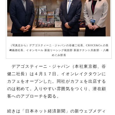
（写真左から）デアゴスティーニ・ジャパンの谷健二社長、CROCE&Co.の長
﨑義徳社長、イオンモール 新規リーシング統括部 新規テナント共創部 ・八幡
めぐみ部長
デアゴスティーニ・ジャパン（本社東京都、谷
健二社長）は４月１７日、イオンレイクタウンに
カフェをオープンした。同社がカフェを出店する
のは初めて。入りやすい雰囲気をつくり、潜在顧
客へのアプローチを図る。
続きは「日本ネット経済新聞」の新ウェブメディ