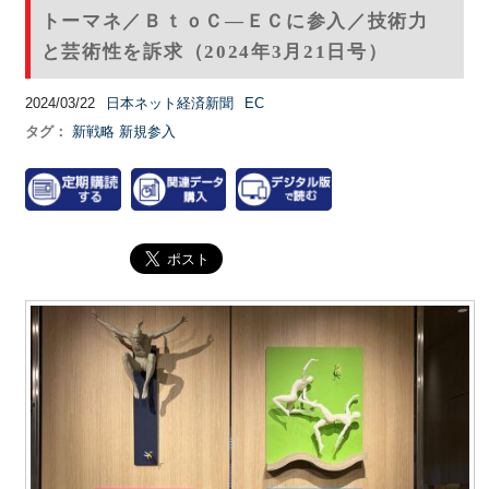
トーマネ／ＢｔｏＣ―ＥＣに参入／技術力
と芸術性を訴求（2024年3月21日号）
2024/03/22
日本ネット経済新聞
EC
タグ：
新戦略
新規参入