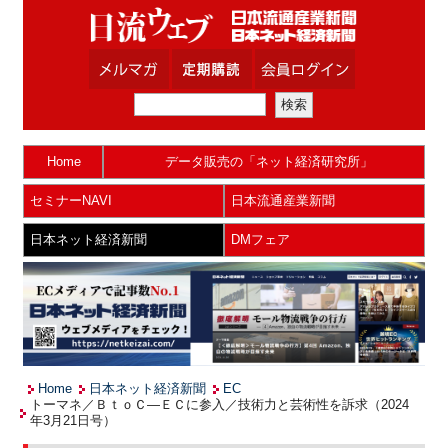
Home
データ販売の「ネット経済研究所」
セミナーNAVI
日本流通産業新聞
日本ネット経済新聞
DMフェア
Home
日本ネット経済新聞
EC
トーマネ／ＢｔｏＣ―ＥＣに参入／技術力と芸術性を訴求（2024
年3月21日号）