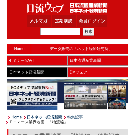
Home
データ販売の「ネット経済研究所」
セミナーNAVI
日本流通産業新聞
日本ネット経済新聞
DMフェア
Home
日本ネット経済新聞
特集記事
Ｅコマース業界地図 「物流編」