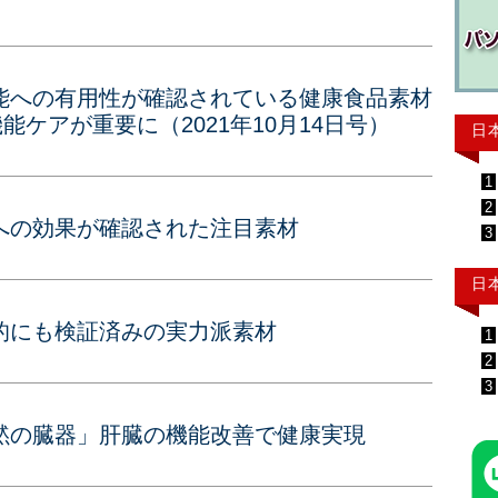
能への有用性が確認されている健康食品素材
能ケアが重要に（2021年10月14日号）
日
1
2
への効果が確認された注目素材
3
日
的にも検証済みの実力派素材
1
2
3
黙の臓器」肝臓の機能改善で健康実現