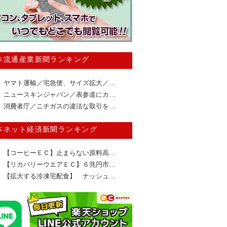
本流通産業新聞ランキング
ヤマト運輸／宅急便、サイズ拡大／…
ニュースキンジャパン／表参道にカ…
消費者庁／ニチガスの違法な取引を…
本ネット経済新聞ランキング
【コーヒーＥＣ】止まらない原料高…
【リカバリーウエアＥＣ】６兆円市…
【拡大する冷凍宅配食】 ナッシュ…