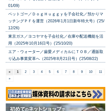
01/09)
ペットゴー／ＤｏｇＨｕｇｇｙを子会社化／預かりマ
ッチングＰＦを運営（2026年1月1日新年特大号）('25/
12/26)
東京ガス／ヨコヤマを子会社化／在庫や配送機能を活
用（2025年10月16日号）('25/10/20)
エア・ウォーター／歯愛メディカルにＴＯＢ／通販取
り込み事業変革へ（2025年8月21日号）('25/08/22)
«
1
2
3
4
5
6
7
8
9
10
11
»