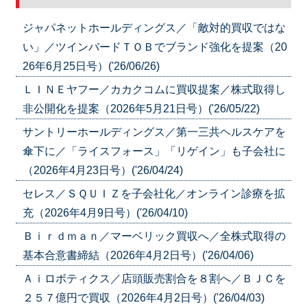
ジャパネットホールディングス／「敵対的買収ではな
い」／ツインバードＴＯＢでブランド強化を提案（20
26年6月25日号）('26/06/26)
ＬＩＮＥヤフー／カカクコムに買収提案／株式取得し
非公開化を提案（2026年5月21日号）('26/05/22)
サントリーホールディングス／第一三共ヘルスケアを
傘下に／「ライスフォース」「リゲイン」も子会社に
（2026年4月23日号）('26/04/24)
セレス／ＳＱＵＩＺを子会社化／オンライン診療を拡
充（2026年4月9日号）('26/04/10)
Ｂｉｒｄｍａｎ／マーベリック買収へ／全株式取得の
基本合意書締結（2026年4月2日号）('26/04/06)
Ａｉロボティクス／店頭販売割合を８割へ／ＢＪＣを
２５７億円で買収（2026年4月2日号）('26/04/03)