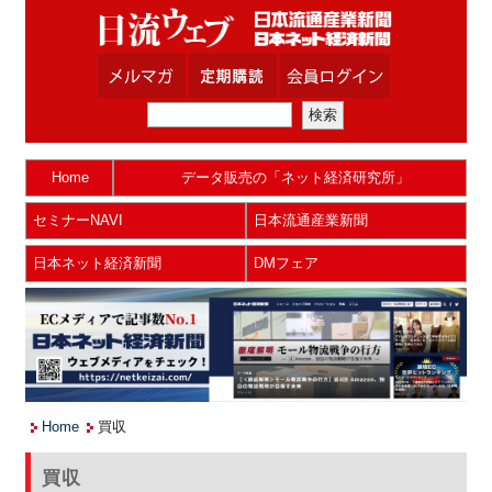
Home
データ販売の「ネット経済研究所」
セミナーNAVI
日本流通産業新聞
日本ネット経済新聞
DMフェア
Home
買収
買収