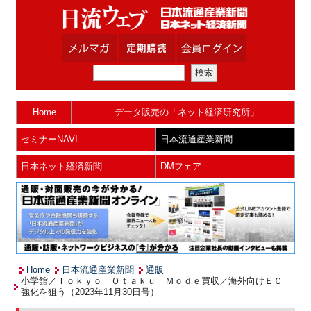
Home
データ販売の「ネット経済研究所」
セミナーNAVI
日本流通産業新聞
日本ネット経済新聞
DMフェア
Home
日本流通産業新聞
通販
小学館／Ｔｏｋｙｏ Ｏｔａｋｕ Ｍｏｄｅ買収／海外向けＥＣ
強化を狙う（2023年11月30日号）