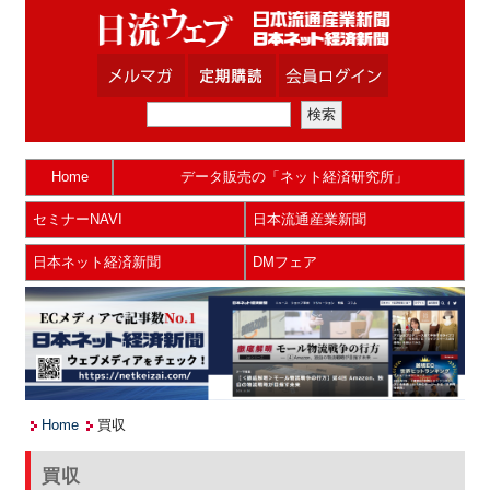
Home
データ販売の「ネット経済研究所」
セミナーNAVI
日本流通産業新聞
日本ネット経済新聞
DMフェア
Home
買収
買収