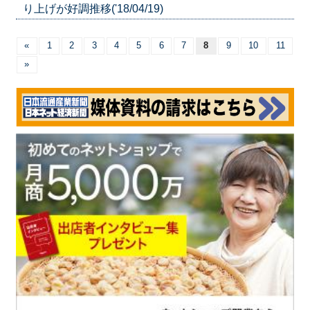
り上げが好調推移('18/04/19)
«
1
2
3
4
5
6
7
8
9
10
11
»