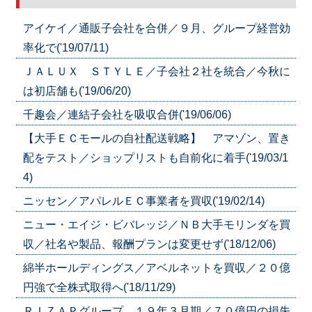
アイケイ／通販子会社を合併／９月、グループ経営効
率化で('19/07/11)
ＪＡＬＵＸ ＳＴＹＬＥ／子会社２社を統合／今秋に
は初店舗も('19/06/20)
千趣会／連結子会社を吸収合併('19/06/06)
【大手ＥＣモールの自社配送戦略】 アマゾン、置き
配をテスト／ショップリストも自前化に着手('19/03/1
4)
ニッセン／アパレルＥＣ事業者を買収('19/02/14)
ニュー・エイジ・ビバレッジ／ＮＢ大手モリンダを買
収／社名や製品、報酬プランは変更せず('18/12/06)
綿半ホールディングス／アベルネットを買収／２０億
円強で全株式取得へ('18/11/29)
ＲＩＺＡＰグループ １９年３月期／７０億円の損失