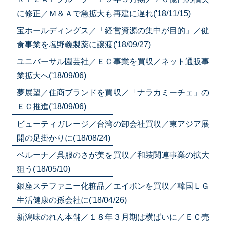
に修正／Ｍ＆Ａで急拡大も再建に遅れ('18/11/15)
宝ホールディングス／「経営資源の集中が目的」／健
食事業を塩野義製薬に譲渡('18/09/27)
ユニバーサル園芸社／ＥＣ事業を買収／ネット通販事
業拡大へ('18/09/06)
夢展望／住商ブランドを買収／「ナラカミーチェ」の
ＥＣ推進('18/09/06)
ビューティガレージ／台湾の卸会社買収／東アジア展
開の足掛かりに('18/08/24)
ベルーナ／呉服のさが美を買収／和装関連事業の拡大
狙う('18/05/10)
銀座ステファニー化粧品／エイボンを買収／韓国ＬＧ
生活健康の孫会社に('18/04/26)
新潟味のれん本舗／１８年３月期は横ばいに／ＥＣ売