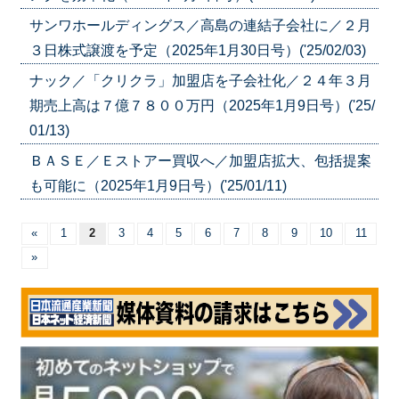
サンワホールディングス／高島の連結子会社に／２月
３日株式譲渡を予定（2025年1月30日号）('25/02/03)
ナック／「クリクラ」加盟店を子会社化／２４年３月
期売上高は７億７８００万円（2025年1月9日号）('25/
01/13)
ＢＡＳＥ／Ｅストアー買収へ／加盟店拡大、包括提案
も可能に（2025年1月9日号）('25/01/11)
«
1
2
3
4
5
6
7
8
9
10
11
»