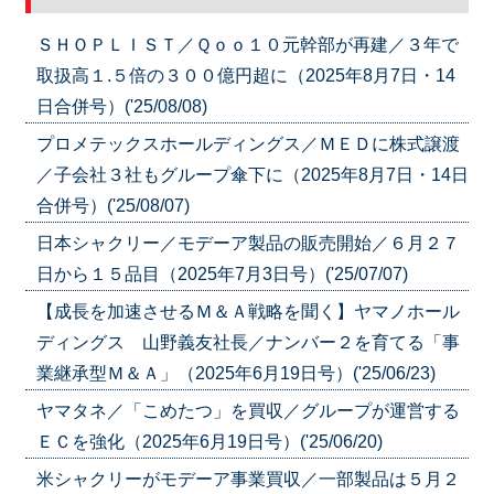
ＳＨＯＰＬＩＳＴ／Ｑｏｏ１０元幹部が再建／３年で
取扱高１.５倍の３００億円超に（2025年8月7日・14
日合併号）('25/08/08)
プロメテックスホールディングス／ＭＥＤに株式譲渡
／子会社３社もグループ傘下に（2025年8月7日・14日
合併号）('25/08/07)
日本シャクリー／モデーア製品の販売開始／６月２７
日から１５品目（2025年7月3日号）('25/07/07)
【成長を加速させるＭ＆Ａ戦略を聞く】ヤマノホール
ディングス 山野義友社長／ナンバー２を育てる「事
業継承型Ｍ＆Ａ」（2025年6月19日号）('25/06/23)
ヤマタネ／「こめたつ」を買収／グループが運営する
ＥＣを強化（2025年6月19日号）('25/06/20)
米シャクリーがモデーア事業買収／一部製品は５月２