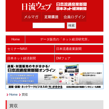
Home
データ販売の「ネット経済研究所」
セミナーNAVI
日本流通産業新聞
日本ネット経済新聞
DMフェア
Home
買収
買収