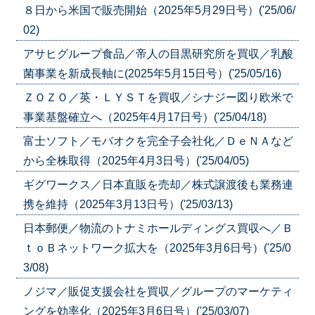
８日から米国で販売開始（2025年5月29日号）('25/06/
02)
アサヒグループ食品／帝人の目黒研究所を買収／乳酸
菌事業を新成長軸に(2025年5月15日号）('25/05/16)
ＺＯＺＯ／英・ＬＹＳＴを買収／シナジー図り欧米で
事業基盤確立へ（2025年4月17日号）('25/04/18)
富士ソフト／モバオクを完全子会社化／ＤｅＮＡなど
から全株取得（2025年4月3日号）('25/04/05)
ギグワークス／日本直販を売却／株式譲渡後も業務連
携を維持（2025年3月13日号）('25/03/13)
日本郵便／物流のトナミホールディングス買収へ／Ｂ
ｔｏＢネットワーク拡大を（2025年3月6日号）('25/0
3/08)
ノジマ／販促支援会社を買収／グループのマーケティ
ングを効率化（2025年3月6日号）('25/03/07)