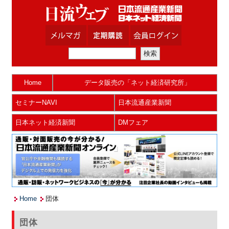
Home
データ販売の「ネット経済研究所」
セミナーNAVI
日本流通産業新聞
日本ネット経済新聞
DMフェア
Home
団体
団体