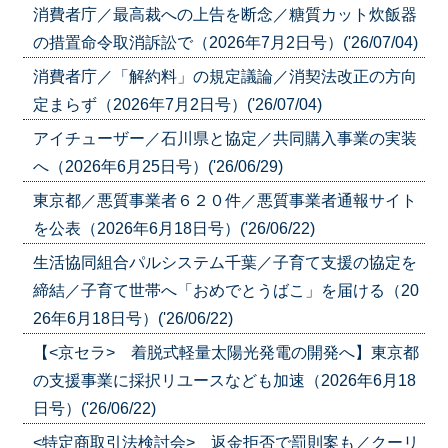
消費者庁／最高裁への上告を断念／糖質カット炊飯器
の措置命令取消訴訟で（2026年7月2日号）('26/07/04)
消費者庁／「解約料」の規定議論／消契法改正の方向
定まらず（2026年7月2日号）('26/07/04)
アイチューザー／石川県と協定／共同購入事業の実装
へ（2026年6月25日号）('26/06/29)
東京都／悪質事業者６２０件／悪質事業者通報サイト
を公表（2026年6月18日号）('26/06/22)
生活協同組合パルシステム千葉／子育て支援の協定を
締結／子育て世帯へ「おめでとうばこ」を届ける（20
26年6月18日号）('26/06/22)
【<京セラ> 着脱式軽量太陽光発電の開発へ】東京都
の支援事業に採択リユースなども加速（2026年6月18
日号）('26/06/22)
<特定商取引法検討会> 返金拒否で罰則案も／クーリ