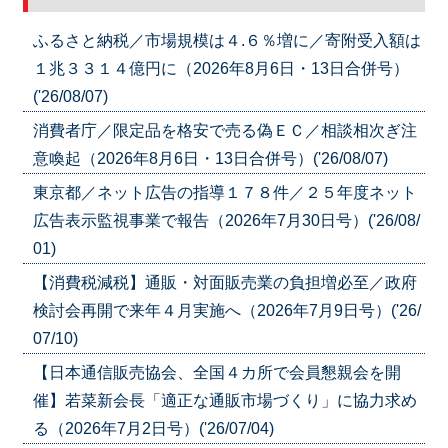
ふるさと納税／市場規模は４.６％増に／寄附受入額は
１兆３３１４億円に（2026年8月6日・13日合併号）
('26/08/07)
消費者庁／限定品を格安で売る偽ＥＣ／相談相次ぎ注
意喚起（2026年8月6日・13日合併号）('26/08/07)
東京都／ネット広告の指導１７８件／２５年度ネット
広告表示監視事業で報告（2026年7月30日号）('26/08/
01)
【消費税減税】通販・対面販売業の負担増必至／政府
検討会再開で来年４月実施へ（2026年7月9日号）('26/
07/10)
【日本通信販売協会、全国４カ所で会員懇親会を開
催】若菜新会長「適正な通販市場づくり」に協力求め
る（2026年7月2日号）('26/07/04)