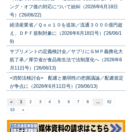
ング・オフ後の対応について紛糾（2026年6月18日
号）('26/06/22)
経済産業省／Ｑｏｏ１０を追加／流通３０００億円超
え、ＤＰＦ規制対象に（2026年6月18日号）('26/06/1
9)
サプリメントの定義検討会／サプリにＧＭＰ義務化大
筋了承／厚労省が食品衛生法で法制度化へ（2026年6
月11日号）('26/06/13)
<消契法検討会> 配慮と脆弱性の把握議論／配慮規定
が争点に（2026年6月11日号）('26/06/13)
«
1
2
3
4
5
6
7
8
...
52
53
»