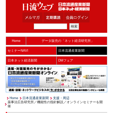
Home
データ販売の「ネット経済研究所」
セミナーNAVI
日本流通産業新聞
日本ネット経済新聞
DMフェア
Home
日本流通産業新聞
支援・周辺
薬事法広告研究所／機能性の指針解説／オンラインセミナーを開
催