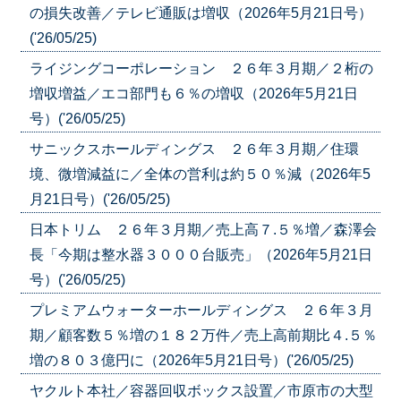
の損失改善／テレビ通販は増収（2026年5月21日号）
('26/05/25)
ライジングコーポレーション ２６年３月期／２桁の
増収増益／エコ部門も６％の増収（2026年5月21日
号）('26/05/25)
サニックスホールディングス ２６年３月期／住環
境、微増減益に／全体の営利は約５０％減（2026年5
月21日号）('26/05/25)
日本トリム ２６年３月期／売上高７.５％増／森澤会
長「今期は整水器３０００台販売」（2026年5月21日
号）('26/05/25)
プレミアムウォーターホールディングス ２６年３月
期／顧客数５％増の１８２万件／売上高前期比４.５％
増の８０３億円に（2026年5月21日号）('26/05/25)
ヤクルト本社／容器回収ボックス設置／市原市の大型