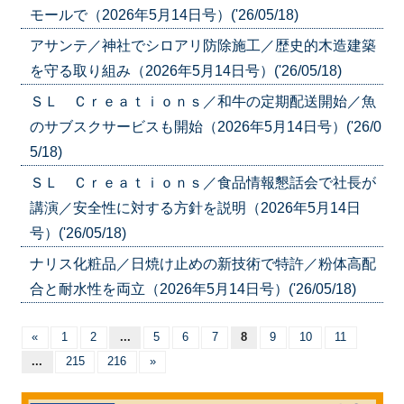
モールで（2026年5月14日号）('26/05/18)
アサンテ／神社でシロアリ防除施工／歴史的木造建築
を守る取り組み（2026年5月14日号）('26/05/18)
ＳＬ Ｃｒｅａｔｉｏｎｓ／和牛の定期配送開始／魚
のサブスクサービスも開始（2026年5月14日号）('26/0
5/18)
ＳＬ Ｃｒｅａｔｉｏｎｓ／食品情報懇話会で社長が
講演／安全性に対する方針を説明（2026年5月14日
号）('26/05/18)
ナリス化粧品／日焼け止めの新技術で特許／粉体高配
合と耐水性を両立（2026年5月14日号）('26/05/18)
«
1
2
...
5
6
7
8
9
10
11
...
215
216
»