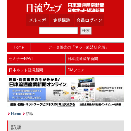
Home
データ販売の「ネット経済研究所」
セミナーNAVI
日本流通産業新聞
日本ネット経済新聞
DMフェア
Home
訪販
訪販