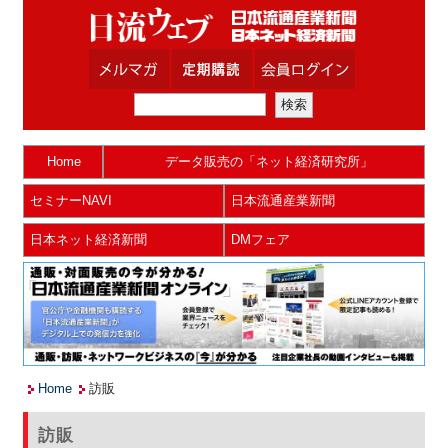
Home
データ販売の「ネット経済研究所」
セミナーNAVI
日本流通産業新聞
日本ネット経済新聞
DMフェア
Home
訪販
訪販