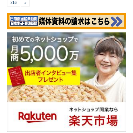
216
»