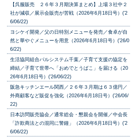
【呉服販売 ２６年３月期決算まとめ】上場３社中２
社が減収／展示会販売が苦戦（2026年6月18日号）('2
6/06/22)
ヨシケイ開発／父の日特別メニューを発売／食卓が自
然と華やぐメニューを用意（2026年6月18日号）('26/0
6/22)
生活協同組合パルシステム千葉／子育て支援の協定を
締結／子育て世帯へ「おめでとうばこ」を届ける（20
26年6月18日号）('26/06/22)
阪急キッチンエール関西／２６年３月期は６３億円／
外商顧客など販促を強化（2026年6月18日号）('26/06/
22)
日本訪問販売協会／通常総会・懇親会を開催／中会長
「詐欺商法との混同に警鐘」（2026年6月18日号）('2
6/06/22)