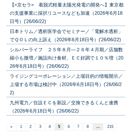
【<京セラ> 着脱式軽量太陽光発電の開発へ】東京都
の支援事業に採択リユースなども加速（2026年6月18
日号）('26/06/22)
日本トリム／透析医学会でセミナー／「電解水透析」
でＱＯＬの向上訴え（2026年6月18日号）('26/06/22)
シルバーライフ ２５年８月―２６年４月期／店舗数
縮小も微増／施設向け食材、ＥＣ好調で１０％増（20
26年6月18日号）('26/06/22)
ライジングコーポレーション／上場目的の情報開示／
上場する市場は検討中（2026年6月18日号）('26/06/2
2)
九州電力／住設ＥＣを新設／交換できるくんと連携
（2026年6月18日号）('26/06/22)
«
1
2
3
4
5
6
7
8
...
215