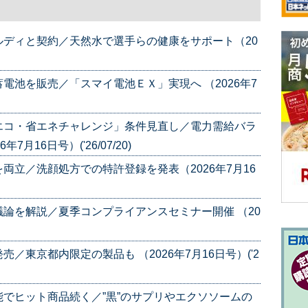
ディと契約／天然水で選手らの健康をサポート（20
電池を販売／「スマイ電池ＥＸ」実現へ （2026年7
エコ・省エネチャレンジ」条件見直し／電力需給バラ
16日号）('26/07/20)
両立／洗顔処方での特許登録を発表（2026年7月16
論を解説／夏季コンプライアンスセミナー開催 （20
／東京都内限定の製品も （2026年7月16日号）('2
でヒット商品続く／”黒”のサプリやエクソソームの