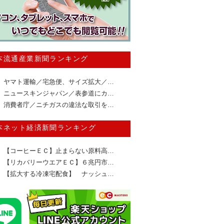
本流通産業新聞ランキング
ヤマト運輸／宅急便、サイズ拡大／…
ニュースキンジャパン／表参道にカ…
消費者庁／ニチガスの違法な取引を…
本ネット経済新聞ランキング
【コーヒーＥＣ】止まらない原料高…
【リカバリーウエアＥＣ】６兆円市…
【拡大する冷凍宅配食】 ナッシュ…