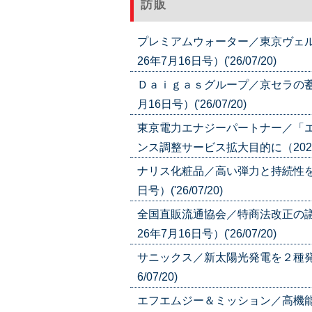
訪販
プレミアムウォーター／東京ヴェル
26年7月16日号）('26/07/20)
Ｄａｉｇａｓグループ／京セラの蓄
月16日号）('26/07/20)
東京電力エナジーパートナー／「
ンス調整サービス拡大目的に（2026年7月
ナリス化粧品／高い弾力と持続性を
日号）('26/07/20)
全国直販流通協会／特商法改正の議
26年7月16日号）('26/07/20)
サニックス／新太陽光発電を２種発売
6/07/20)
エフエムジー＆ミッション／高機能