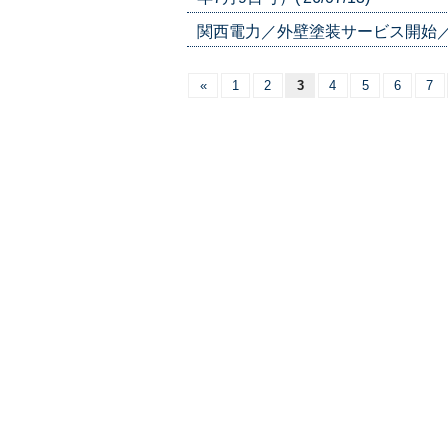
関西電力／外壁塗装サービス開始／塗料会
«
1
2
3
4
5
6
7