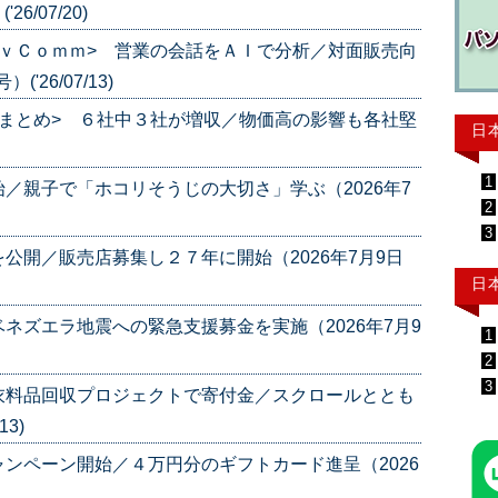
6/07/20)
ｖＣｏｍｍ> 営業の会話をＡＩで分析／対面販売向
26/07/13)
まとめ> ６社中３社が増収／物価高の影響も各社堅
日
1
／親子で「ホコリそうじの大切さ」学ぶ（2026年7
2
3
公開／販売店募集し２７年に開始（2026年7月9日
日
ネズエラ地震への緊急支援募金を実施（2026年7月9
1
2
3
衣料品回収プロジェクトで寄付金／スクロールととも
13)
ンペーン開始／４万円分のギフトカード進呈（2026