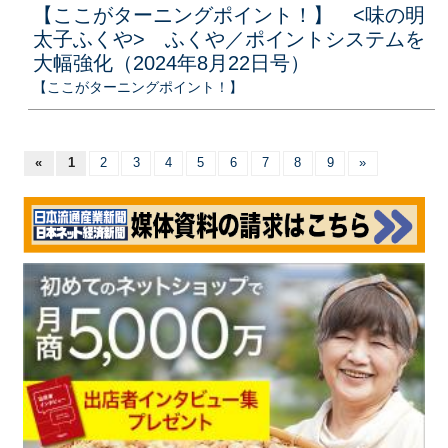
【ここがターニングポイント！】 <味の明
太子ふくや> ふくや／ポイントシステムを
大幅強化（2024年8月22日号）
【ここがターニングポイント！】
«
1
2
3
4
5
6
7
8
9
»