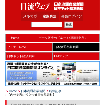
Home
データ販売の「ネット経済研究所」
セミナーNAVI
日本流通産業新聞
日本ネット経済新聞
DMフェア
Home
日本流通産業新聞
特集記事
【内外美容に役立つ健康食品素材】