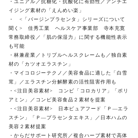
・ユニアル／抗糖化・抗酸化に有効性／アンチエ
イジング素材の「えんめい楽」
・ <「バージンプラセンタ」シリーズについて
聞く> 佳秀工業 ヘルスケア事業部 寺本充寛
常務取締役／「肌の保湿力」に関する機能性表示
も可能
・林兼産業／トリプルヘルスクレームも／独自素
材の「カツオエラスチン」
・マイコロジーテクノ／美容食品に適した「白雪
茸」／エラスチン分解酵素の活性阻害作用も
・<注目美容素材> コンビ「コロカリア」「ポリ
アミン」／コンビ美容食品２素材を提案
・<注目美容素材> 日本ピュアフード「Ｐ―エラ
スチン」「Ｐ―プラセンタエキス」／日本ハムの
美容２素材提案
・からだサポート研究所／複合ハーブ素材で高体