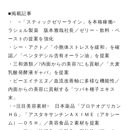
■掲載記事
・ <「スティックゼリーライン」を本格稼働>
ラシェル製薬 阪本雅哉社長／ゼリー・飲料・ペ
ーストの提案を強化
・シー・アクト／「小胞体ストレスを緩和」を確
認／「ペンタデシル含有オーラン油」を提案
・三和酒類／?内面からの美容?にも貢献／「大麦
乳酸発酵液ギャバ」を提案
・ビーエイチエヌ／血流改善軸に多様な機能性／
内面からの美容に貢献する「ツバキ種子エキス
末」
・<注目美容素材> 日本薬品「プロテオグリカン
ＨＧ」「アスタキサンチンＡＸＩＭＥ（アキシー
ム）―０５Ｈ」／美容食品２素材を提案