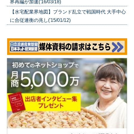
界再編が加速('16/03/18)
【水宅配業界地図】ブランド乱立で戦国時代 大手中心
に合従連衡の兆し('15/01/12)