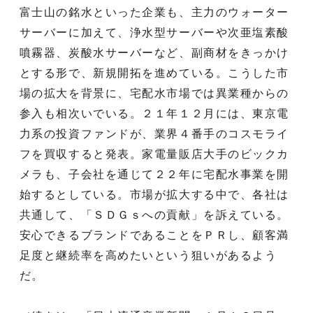
富士山の銘水といった企業も、主力のウォーター
サーバーに加えて、浄水型サーバーや次亜塩素酸
噴霧器、炭酸水サーバーなど、副商材をきっかけ
とする形で、新規開拓を進めている。こうした市
場の拡大を背景に、宅配水市場では異業種からの
参入も相次いでいる。２１年１２月には、東京電
力系の投資ファンドが、業界４番手のコスモライ
フを買収すると発表。家電量販店大手のビックカ
メラも、子会社を通じて２２年に宅配水事業を開
始するとしている。市場が拡大する中で、各社は
共通して、「ＳＤＧｓへの貢献」を訴えている。
安心できるブランドであることをＰＲし、顧客満
足度と継続率を高めたいという狙いがあるよう
だ。