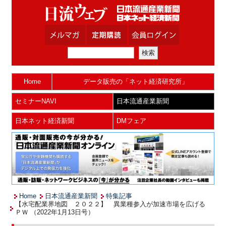
Home
データ販売の「ネット経済研究所」
セミナーNAVI
日本流通産業新聞
日本ネット経済新聞
DMフェア
Home
日本流通産業新聞
特集記事
【水宅配業界地図 ２０２２】 異業種参入が加速市場を広げる
ＰＷ （2022年1月13日号）