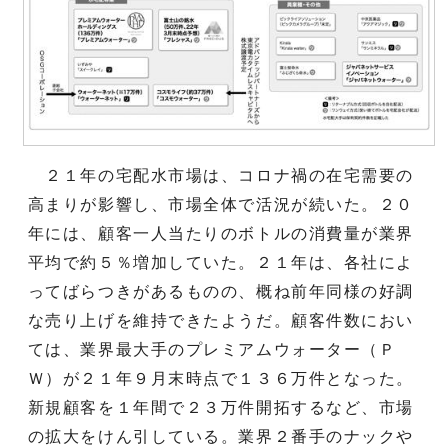
２１年の宅配水市場は、コロナ禍の在宅需要の
高まりが影響し、市場全体で活況が続いた。２０
年には、顧客一人当たりのボトルの消費量が業界
平均で約５％増加していた。２１年は、各社によ
ってばらつきがあるものの、概ね前年同様の好調
な売り上げを維持できたようだ。顧客件数におい
ては、業界最大手のプレミアムウォーター（Ｐ
Ｗ）が２１年９月末時点で１３６万件となった。
新規顧客を１年間で２３万件開拓するなど、市場
の拡大をけん引している。業界２番手のナックや