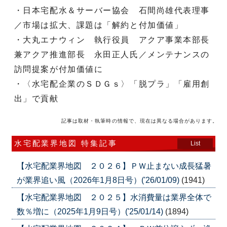
・日本宅配水＆サーバー協会 石間尚雄代表理事
／市場は拡大、課題は「解約と付加価値」
・大丸エナウィン 執行役員 アクア事業本部長
兼アクア推進部長 永田正人氏／メンテナンスの
訪問提案が付加価値に
・〈水宅配企業のＳＤＧｓ〉「脱プラ」「雇用創
出」で貢献
記事は取材・執筆時の情報で、現在は異なる場合があります。
水宅配業界地図 特集記事
List
【水宅配業界地図 ２０２６】ＰＷ止まない成長猛暑
が業界追い風（2026年1月8日号）('26/01/09)
(1941)
【水宅配業界地図 ２０２５】水消費量は業界全体で
数％増に（2025年1月9日号）('25/01/14)
(1894)