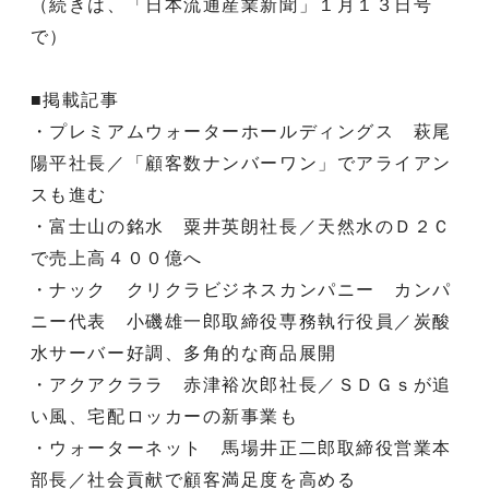
（続きは、「日本流通産業新聞」１月１３日号
で）
■掲載記事
・プレミアムウォーターホールディングス 萩尾
陽平社長／「顧客数ナンバーワン」でアライアン
スも進む
・富士山の銘水 粟井英朗社長／天然水のＤ２Ｃ
で売上高４００億へ
・ナック クリクラビジネスカンパニー カンパ
ニー代表 小磯雄一郎取締役専務執行役員／炭酸
水サーバー好調、多角的な商品展開
・アクアクララ 赤津裕次郎社長／ＳＤＧｓが追
い風、宅配ロッカーの新事業も
・ウォーターネット 馬場井正二郎取締役営業本
部長／社会貢献で顧客満足度を高める