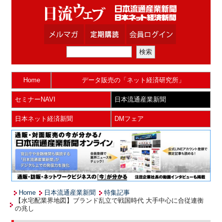
Home
データ販売の「ネット経済研究所」
セミナーNAVI
日本流通産業新聞
日本ネット経済新聞
DMフェア
Home
日本流通産業新聞
特集記事
【水宅配業界地図】ブランド乱立で戦国時代 大手中心に合従連衡
の兆し