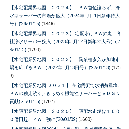
【水宅配業界地図 ２０２４】 ＰＷ首位譲らず、浄
水型サーバーの市場が拡大（2024年1月11日新年特大
号）('24/01/15)
(1846)
【水宅配業界地図 ２０２３】 宅配水はＰＷ独走、各
社浄水サーバー投入（2023年1月12日新年特大号）('2
3/01/12)
(1799)
【水宅配業界地図 ２０２２】 異業種参入が加速市
場を広げるＰＷ （2022年1月13日号）('22/01/13)
(175
3)
【水宅配業界地図 ２０２１】 在宅需要で水消費量増、
ＰＷの独走続く／きらめく機能性サーバーとＳＤＧｓ
貢献('21/01/15)
(1707)
【水宅配業界地図 ２０２０】 宅配水市場は１６０
０億円超、ＰＷ一強に('20/01/09)
(1660)