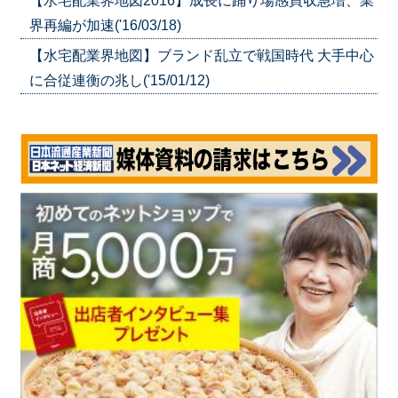
【水宅配業界地図2016】成長に踊り場感買収急増、業
界再編が加速('16/03/18)
【水宅配業界地図】ブランド乱立で戦国時代 大手中心
に合従連衡の兆し('15/01/12)