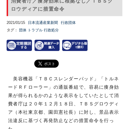
消費者庁／痩身効果に根拠なし／ＴＢＳグ
ロウディアに措置命令
2021/01/15
日本流通産業新聞
行政団体
タグ：
団体
トラブル
行政処分
美容機器「ＴＢＣスレンダーパッド」「トルネ
ードＲＦローラー」の通販番組で、容易に痩身効
果が得られるかのような表示をしていたとして消
費者庁は２０年１２月１８日、ＴＢＳグロウディ
ア（本社東京都、園田憲社長）に対し、景品表示
法違反に基づく再発防止などの措置命令を行っ
た。