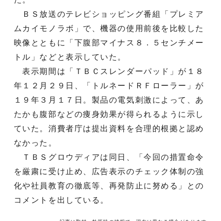
ＢＳ放送のテレビショッピング番組「プレミア
ムカイモノラボ」で、機器の使用前後を比較した
映像とともに「下腹部マイナス８．５センチメー
トル」などと表示していた。
表示期間は「ＴＢＣスレンダーパッド」が１８
年１２月２９日、「トルネードＲＦローラー」が
１９年３月１７日。製品の電気刺激によって、あ
たかも腹部などの痩身効果が得られるように示し
ていた。消費者庁は提出資料を合理的根拠と認め
なかった。
ＴＢＳグロウディアは同日、「今回の措置命令
を厳粛に受け止め、広告表示のチェック体制の強
化や社員教育の徹底等、再発防止に努める」との
コメントを出している。