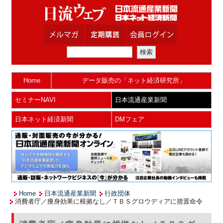
Home
データ販売の「ネット経済研究所」
セミナーNAVI
日本流通産業新聞
日本ネット経済新聞
DMフェア
Home
日本流通産業新聞
行政団体
消費者庁／痩身効果に根拠なし／ＴＢＳグロウディアに措置命令