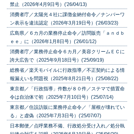
禁止（2026年4月9日号）('26/04/13)
消費者庁／太陽光４社に課徴金納付命令／ナンバーワ
ン表示を違法認定（2026年3月19日号）('26/03/23)
広島県／６カ月の業務停止命令／訪問販売「ａｎｄｂ
ｅｅ」に（2026年1月8日号）('26/01/12)
消費者庁／業務停止命令６カ月／美容クリームＥＣに
誇大広告で（2025年9月18日号）('25/09/19)
総務省／楽天モバイルに行政指導／不正契約による情
報漏えいを問題視（2025年8月21日号）('25/08/22)
東京都／「行政指導」件数が８０件／ステマで措置命
令は自治体で初（2025年7月10日号）('25/07/14)
東京都／住設訪販に業務停止命令／「屋根が壊れてい
る」と虚偽（2025年7月3日号）('25/07/07)
日本郵便／点呼業務不備、行政処分受け入れ／処分執