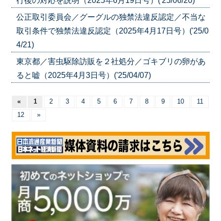
行後の対応を説明（2025年6月19日号）('25/06/20)
公正取引委員会／グーグルの独禁法違反認定／不当な
取引条件で独禁法違反認定（2025年4月17日号）('25/0
4/21)
東京都／害虫駆除訪販を２社処分／ゴキブリの卵があ
ると嘘（2025年4月3日号）('25/04/07)
«
1
2
3
4
5
6
7
8
9
10
11
12
»