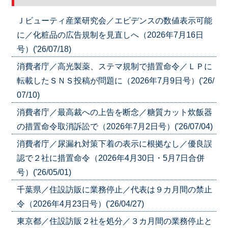
Ｊビューティ産業研究会／エビデンスの数値表示可能
に／化粧品の広告規制を見直しへ（2026年7月16日
号）('26/07/18)
消費者庁／高光製薬、ステマ規制で措置命令／ＬＰに
転載したＳＮＳ投稿が問題に（2026年7月9日号）('26/
07/10)
消費者庁／最高裁への上告を断念／糖質カット炊飯器
の措置命令取消訴訟で（2026年7月2日号）('26/07/04)
消費者庁／尿漏れ対策下着の表示に根拠なし／優良誤
認で２社に措置命令（2026年4月30日・5月7日合併
号）('26/05/01)
千葉県／住設訪販に業務停止／代表は９カ月間の禁止
令（2026年4月23日号）('26/04/27)
東京都／住設訪販２社を処分／３カ月間の業務停止と