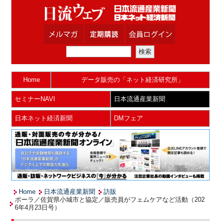
Home
データ販売の「ネット経済研究所」
セミナーNAVI
日本流通産業新聞
日本ネット経済新聞
DMフェア
Home
日本流通産業新聞
訪販
ポーラ／佐賀県小城市と協定／販売員がフェムケアなど活動（202
6年4月23日号）