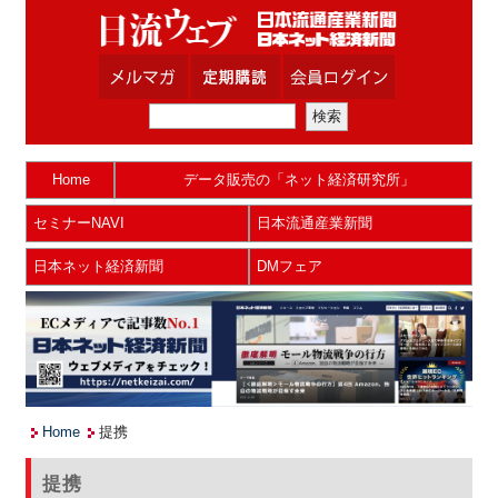
Home
データ販売の「ネット経済研究所」
セミナーNAVI
日本流通産業新聞
日本ネット経済新聞
DMフェア
Home
提携
提携