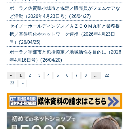
ポーラ／佐賀県小城市と協定／販売員がフェムケアな
ど活動（2026年4月23日号）('26/04/27)
セイノーホールディングス／ＡＺＣＯＭ丸和と業務提
携／基盤強化やネットワーク連携（2026年4月23日
号）('26/04/25)
ポーラ／宇部市と包括協定／地域活性を目的に（2026
年4月16日号）('26/04/20)
«
1
2
3
4
5
6
7
8
...
22
23
»