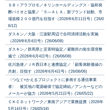
ＳＢＩアラプロモ／キリンホールディングス・協和発
酵バイオと協業／「５―ＡＬＡ」新ブランド始動、市
場規模２００億円を目指す（2026年6月11日号）('26/0
6/12)
ダスキン／大阪・江坂駅周辺で合同清掃活動を実施
（2026年6月4日号）('26/06/08)
ダスキン／群馬県と災害時協定／避難所の衛生環境整
備で（2026年6月4日号）('26/06/08)
佐川急便／ＪＲ西日本と連携協定／「顧客体験価値の
共創」目指す（2026年6月4日号）('26/06/06)
〈つなぐ×かえるプロジェクトに参画する通信事業
者〉 被災地の電源確保で協定締結／アンカーなどの
メーカーが協力（2026年5月21日号）('26/05/22)
ＣＫＣネットワーク／東南アジアで業務提携（2026年
5月14日号）('26/05/18)