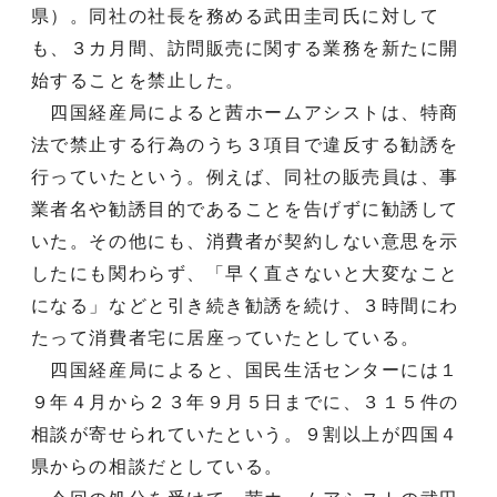
県）。同社の社長を務める武田圭司氏に対して
も、３カ月間、訪問販売に関する業務を新たに開
始することを禁止した。
四国経産局によると茜ホームアシストは、特商
法で禁止する行為のうち３項目で違反する勧誘を
行っていたという。例えば、同社の販売員は、事
業者名や勧誘目的であることを告げずに勧誘して
いた。その他にも、消費者が契約しない意思を示
したにも関わらず、「早く直さないと大変なこと
になる」などと引き続き勧誘を続け、３時間にわ
たって消費者宅に居座っていたとしている。
四国経産局によると、国民生活センターには１
９年４月から２３年９月５日までに、３１５件の
相談が寄せられていたという。９割以上が四国４
県からの相談だとしている。