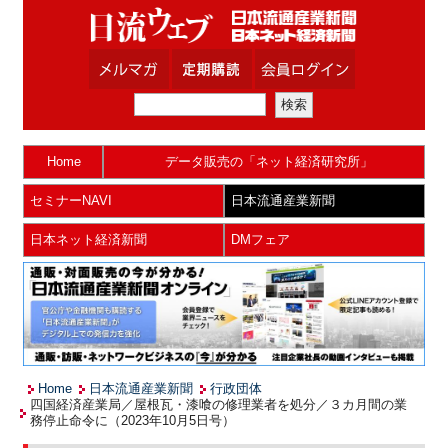
Home
データ販売の「ネット経済研究所」
セミナーNAVI
日本流通産業新聞
日本ネット経済新聞
DMフェア
Home
日本流通産業新聞
行政団体
四国経済産業局／屋根瓦・漆喰の修理業者を処分／３カ月間の業
務停止命令に（2023年10月5日号）