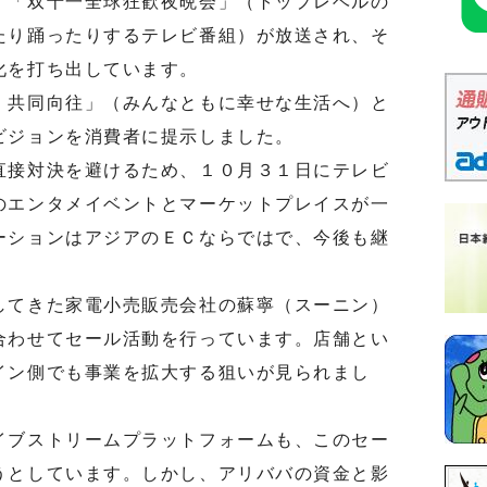
「双十一全球狂歓夜晩会」（トップレベルの
たり踊ったりするテレビ番組）が放送され、そ
化を打ち出しています。
共同向往」（みんなともに幸せな生活へ）と
ビジョンを消費者に提示しました。
接対決を避けるため、１０月３１日にテレビ
のエンタメイベントとマーケットプレイスが一
ーションはアジアのＥＣならではで、今後も継
てきた家電小売販売会社の蘇寧（スーニン）
合わせてセール活動を行っています。店舗とい
イン側でも事業を拡大する狙いが見られまし
ブストリームプラットフォームも、このセー
うとしています。しかし、アリババの資金と影