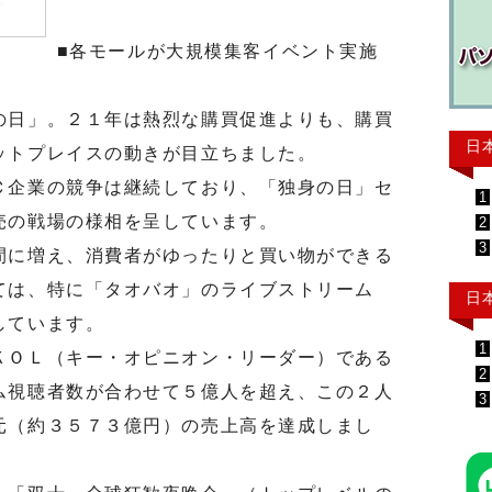
■各モールが大規模集客イベント実施
日」。２１年は熱烈な購買促進よりも、購買
日
ットプレイスの動きが目立ちました。
企業の競争は継続しており、「独身の日」セ
1
売の戦場の様相を呈しています。
2
3
に増え、消費者がゆったりと買い物ができる
ては、特に「タオバオ」のライブストリーム
日
しています。
1
ＯＬ（キー・オピニオン・リーダー）である
2
ム視聴者数が合わせて５億人を超え、この２人
3
元（約３５７３億円）の売上高を達成しまし