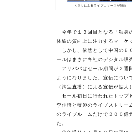
ＫＯＬによるライブコマースが加熱
今年で１３回目となる「独身の
体験の質向上に注力するマーケ
しかし、依然として中国のＥＣ
ールはまさに各社のデジタル販
アリババはセール期間が２週間
ようになりました。宣伝につい
（淘宝直播）による宣伝が拡大
セール初日に行われたトップＫ
李佳琦と薇婭のライブストリー
のライブルームだけで２００億
た。