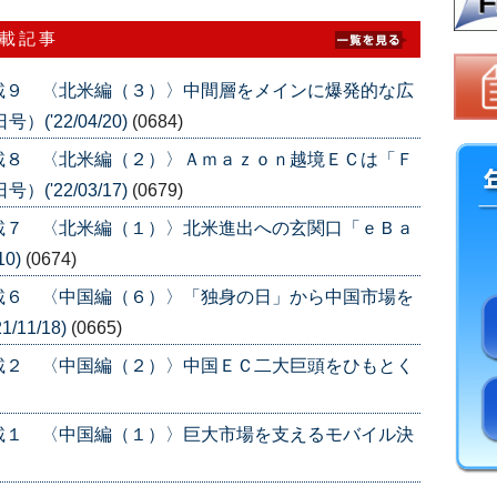
連載記事
載９ 〈北米編（３）〉中間層をメインに爆発的な広
('22/04/20)
(0684)
載８ 〈北米編（２）〉Ａｍａｚｏｎ越境ＥＣは「Ｆ
('22/03/17)
(0679)
載７ 〈北米編（１）〉北米進出への玄関口「ｅＢａ
10)
(0674)
載６ 〈中国編（６）〉「独身の日」から中国市場を
/11/18)
(0665)
載２ 〈中国編（２）〉中国ＥＣ二大巨頭をひもとく
載１ 〈中国編（１）〉巨大市場を支えるモバイル決