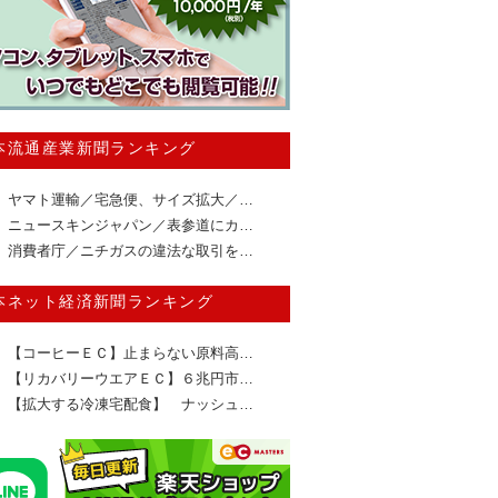
本流通産業新聞ランキング
ヤマト運輸／宅急便、サイズ拡大／…
ニュースキンジャパン／表参道にカ…
消費者庁／ニチガスの違法な取引を…
本ネット経済新聞ランキング
【コーヒーＥＣ】止まらない原料高…
【リカバリーウエアＥＣ】６兆円市…
【拡大する冷凍宅配食】 ナッシュ…