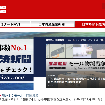
海外ＥＣモール 諸国漫遊
編（６）〉「独身の日」から中国市場を読み解く （2021年11月18日号）