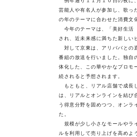
例年通り１１月１０日の夜に、
芸能人や有名人が参加し、歌っ
の年のテーマに合わせた消費文
今年のテーマは、「美好生活 
され、近未来感に満ちた新しい
対して京東は、アリババとの直
番組の放送を行いました。独自
体化した、この華やかなプロモ
続されると予想されます。
もともと、リアル店舗で成長し
は、リアルとオンラインを結び
う得意分野を固めつつ、オンラ
た。
規模が少し小さなモールやライ
ルを利用して売り上げを高めよ