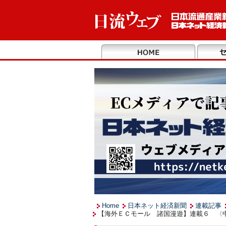
Home
日本ネット経済新聞
連載記事
【海外ＥＣモール 諸国漫遊】連載６ 〈中国