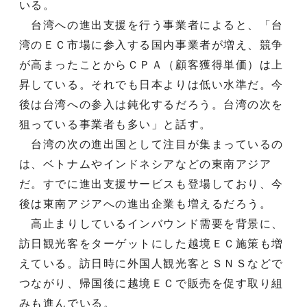
いる。
台湾への進出支援を行う事業者によると、「台
湾のＥＣ市場に参入する国内事業者が増え、競争
が高まったことからＣＰＡ（顧客獲得単価）は上
昇している。それでも日本よりは低い水準だ。今
後は台湾への参入は鈍化するだろう。台湾の次を
狙っている事業者も多い」と話す。
台湾の次の進出国として注目が集まっているの
は、ベトナムやインドネシアなどの東南アジア
だ。すでに進出支援サービスも登場しており、今
後は東南アジアへの進出企業も増えるだろう。
高止まりしているインバウンド需要を背景に、
訪日観光客をターゲットにした越境ＥＣ施策も増
えている。訪日時に外国人観光客とＳＮＳなどで
つながり、帰国後に越境ＥＣで販売を促す取り組
みも進んでいる。