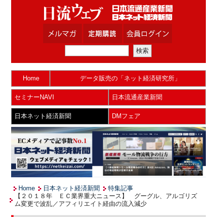
Home
データ販売の「ネット経済研究所」
セミナーNAVI
日本流通産業新聞
日本ネット経済新聞
DMフェア
Home
日本ネット経済新聞
特集記事
【２０１８年 ＥＣ業界重大ニュース】 グーグル、アルゴリズ
ム変更で波乱／アフィリエイト経由の流入減少