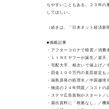
ちやすいこともある。２３年の
してほしい。
（続きは、「日本ネット経済新
■掲載記事
・アフターコロナで暗雲／消費
・ＬＩＮＥヤフーが誕生／楽天
・宅配大手、相次いで値上げ／
・罰金１００万円の直罰規定も
・福島原発の処理水／中国越境
・物流の２４年問題／コストの
・ステマ広告規制がスタート／
・届出資料に「根拠なし」／機