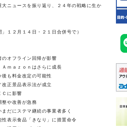
重大ニュースを振り返り、２４年の戦略に生か
聞」１２月１４日・２１日合併号で）
者のオフライン回帰が影響
、Ａｍａｚｏｎはさらに成長
今後も料金改定の可能性
／改正景品表示法が成立
ＥＣに影響
調整や改善が急務
いまだにステマ継続の事業者多く
能性表示食品「きなり」に措置命令