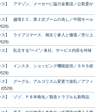
ース】 アマゾン、メーカーに協力金要請／公取委が
ース】 越境ＥＣ、第２次ブームの兆し／中国モール
0529)
ース】 ライブコマース、相次ぐ参入と撤退／売り上
0529)
ス】 乱立する”ペイ”／各社、サービス内容を吟味
ース】 インスタ、ショッピング機能提供／ＳＮＳ経
0529)
ース】 グーグル、アルゴリズム変更で波乱／アフィ
)
(0529)
ース】 ゾゾ、ＰＢ本格化／製造トラブルも新商品