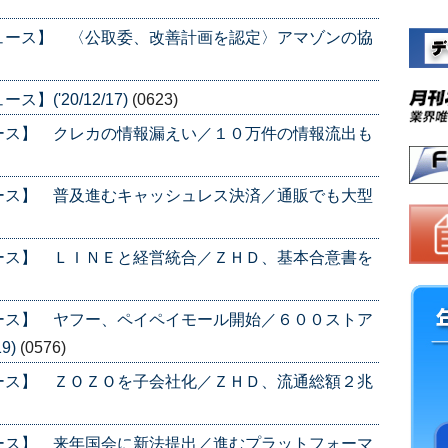
ュース】 〈公取委、改善計画を認定〉アマゾンの協
('20/12/17)
(0623)
ース】 クレカの情報漏えい／１０万件の情報流出も
ース】 普及進むキャッシュレス決済／通販でも大型
ース】 ＬＩＮＥと経営統合／ＺＨＤ、基本合意書を
ース】 ヤフー、ペイペイモール開始／６００ストア
9)
(0576)
ース】 ＺＯＺＯを子会社化／ＺＨＤ、流通総額２兆
ース】 来年国会に新法提出／進むプラットフォーマ