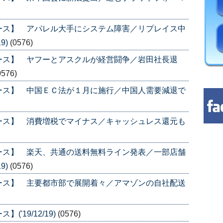
ース】 アパレル大手にシステム障害／リプレイス中
9)
(0576)
ース】 ヤフーとアスクルが経営闘争／岩田社長退
0576)
ース】 中国ＥＣ法が１月に施行／中国人需要減退で
ース】 消費増税でマイナス／キャッシュレス還元も
ース】 楽天、共通の送料無料ライン発表／一部店舗
9)
(0576)
ース】 主要都市部で展開着々／アマゾンの自社配送
'19/12/19)
(0576)