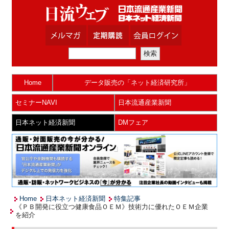
Home
データ販売の「ネット経済研究所」
セミナーNAVI
日本流通産業新聞
日本ネット経済新聞
DMフェア
Home
日本ネット経済新聞
特集記事
《ＰＢ開発に役立つ健康食品ＯＥＭ》技術力に優れたＯＥＭ企業
を紹介