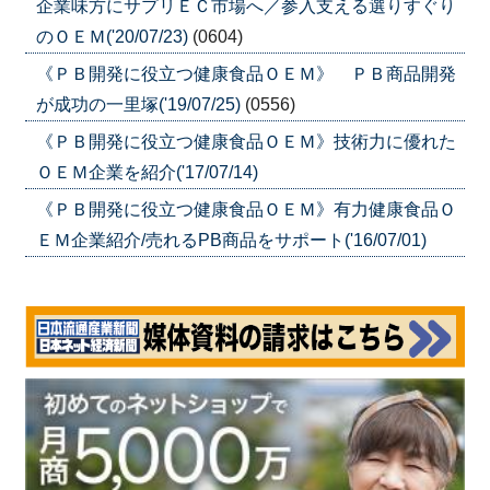
企業味方にサプリＥＣ市場へ／参入支える選りすぐり
のＯＥＭ('20/07/23)
(0604)
《ＰＢ開発に役立つ健康食品ＯＥＭ》 ＰＢ商品開発
が成功の一里塚('19/07/25)
(0556)
《ＰＢ開発に役立つ健康食品ＯＥＭ》技術力に優れた
ＯＥＭ企業を紹介('17/07/14)
《ＰＢ開発に役立つ健康食品ＯＥＭ》有力健康食品Ｏ
ＥＭ企業紹介/売れるPB商品をサポート('16/07/01)