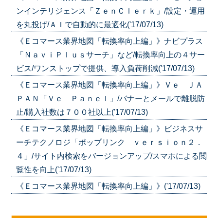
ンインテリジェンス「ＺｅｎＣｌｅｒｋ」/設定・運用
を丸投げ/ＡＩで自動的に最適化('17/07/13)
《Ｅコマース業界地図「転換率向上編」》ナビプラス
「ＮａｖｉＰｌｕｓサーチ」など/転換率向上の４サー
ビス/ワンストップで提供、導入負荷削減('17/07/13)
《Ｅコマース業界地図「転換率向上編」》Ｖｅ ＪＡ
ＰＡＮ「Ｖｅ Ｐａｎｅｌ」/バナーとメールで離脱防
止/購入社数は７００社以上('17/07/13)
《Ｅコマース業界地図「転換率向上編」》ビジネスサ
ーチテクノロジ「ポップリンク ｖｅｒｓｉｏｎ２．
４」/サイト内検索をバージョンアップ/スマホによる閲
覧性を向上('17/07/13)
《Ｅコマース業界地図「転換率向上編」》('17/07/13)