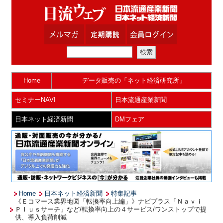
Home
データ販売の「ネット経済研究所」
セミナーNAVI
日本流通産業新聞
日本ネット経済新聞
DMフェア
Home
日本ネット経済新聞
特集記事
《Ｅコマース業界地図「転換率向上編」》ナビプラス「Ｎａｖｉ
Ｐｌｕｓサーチ」など/転換率向上の４サービス/ワンストップで提
供、導入負荷削減