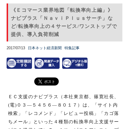
《Ｅコマース業界地図「転換率向上編」》
ナビプラス「ＮａｖｉＰｌｕｓサーチ」な
ど/転換率向上の４サービス/ワンストップで
提供、導入負荷削減
2017/07/13
日本ネット経済新聞
特集記事
ＥＣ支援のナビプラス（本社東京都、篠寛社長、
(電)０３―５４５６―８０１７）は、「サイト内
検索」「レコメンド」「レビュー投稿」「カゴ落
ちメール」といった４種類の転換率向上支援サー