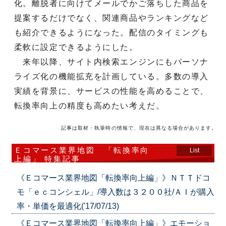
化。離脱者に向けてメールでかご落ちした商品を
提案するだけでなく、関連商品やランキングなど
も紹介できるようになった。配信のタイミングも
柔軟に設定できるようにした。
来年以降、サイト内検索エンジンにもパーソナ
ライズ化の機能拡充を計画している。多数の導入
実績を背景に、サービスの性能を高めることで、
転換率向上の精度も高めたい考えだ。
記事は取材・執筆時の情報で、現在は異なる場合があります。
Ｅコマース業界地図 「転換率向
List
上編」 特集記事
《Ｅコマース業界地図「転換率向上編」》ＮＴＴドコ
モ「ｅｃコンシェル」/導入数は３２００社/ＡＩが購入
率・単価を最適化('17/07/13)
《Ｅコマース業界地図「転換率向上編」》エモーショ