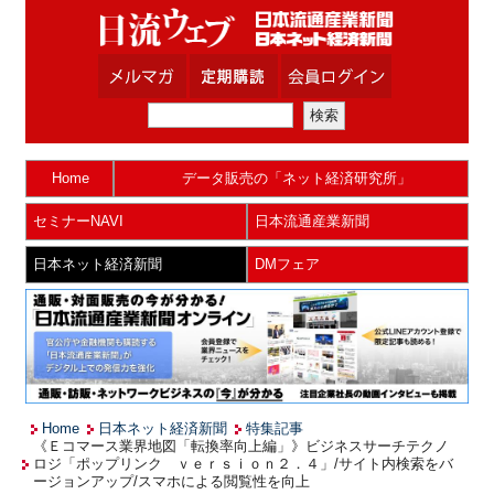
Home
データ販売の「ネット経済研究所」
セミナーNAVI
日本流通産業新聞
日本ネット経済新聞
DMフェア
Home
日本ネット経済新聞
特集記事
《Ｅコマース業界地図「転換率向上編」》ビジネスサーチテクノ
ロジ「ポップリンク ｖｅｒｓｉｏｎ２．４」/サイト内検索をバ
ージョンアップ/スマホによる閲覧性を向上