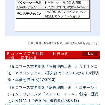
記事は取材・執筆時の情報で、現在は異なる場合があります。
Ｅコマース業界地図 「転換率向
List
上編」 特集記事
《Ｅコマース業界地図「転換率向上編」》ＮＴＴドコ
モ「ｅｃコンシェル」/導入数は３２００社/ＡＩが購入
率・単価を最適化('17/07/13)
《Ｅコマース業界地図「転換率向上編」》エモーショ
ンインテリジェンス「ＺｅｎＣｌｅｒｋ」/設定・運用
を丸投げ/ＡＩで自動的に最適化('17/07/13)