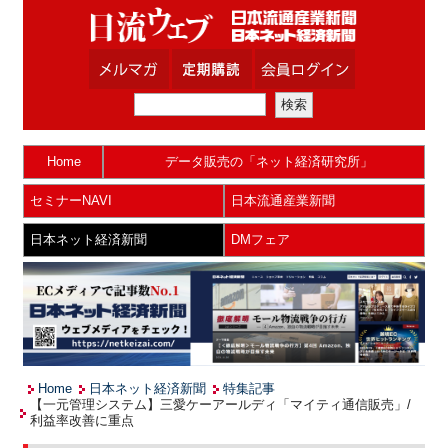
Home
データ販売の「ネット経済研究所」
セミナーNAVI
日本流通産業新聞
日本ネット経済新聞
DMフェア
Home
日本ネット経済新聞
特集記事
【一元管理システム】三愛ケーアールディ「マイティ通信販売」/
利益率改善に重点