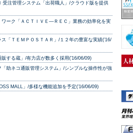
 受注管理システム「出荷職人」/クラウド版を提供
・ワーク「ＡＣＴＩＶＥ―ＲＥＣ」業務の効率化を実
「ＴＥＭＰＯＳＴＡＲ」/１２年の豊富な実績('16/
る蔵」/有力店が数多く採用('16/06/09)
フ「助ネコ通販管理システム」/シンプルな操作性が強
MALL」/多様な機能追加を予定('16/06/09)