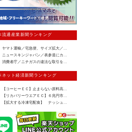
本流通産業新聞ランキング
ヤマト運輸／宅急便、サイズ拡大／…
ニュースキンジャパン／表参道にカ…
消費者庁／ニチガスの違法な取引を…
本ネット経済新聞ランキング
【コーヒーＥＣ】止まらない原料高…
【リカバリーウエアＥＣ】６兆円市…
【拡大する冷凍宅配食】 ナッシュ…