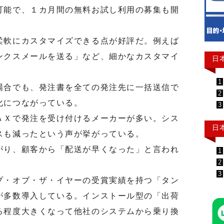
可能で、１カ月間の無料お試し利用の募集も開
軟にカスタマイズできる点が好評だ。例えば
ンクスメールを送る」など、細かなカスタマイ
日
1
合でも、発注書を全ての発注先に一括送信で
2
化につながっている。
3
Ｘで発注を受け付けるメーカーが多い。シス
日
スも減ったという声が挙がっている。
り、顧客から「配送が早くなった」と言われ
1
2
3
・オブ・ザ・イヤーの受賞実績を持つ「タン
が多数導入している。インストール型の「出荷
る程度大きくなって他社のシステムから乗り換