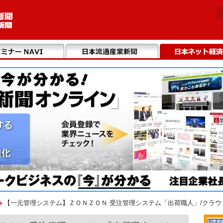
【一元管理システム】ＺＯＮＺＯＮ 受注管理システム「出荷職人」/クラウ