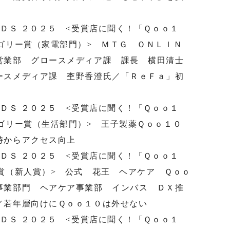
ＲＤＳ ２０２５ <受賞店に聞く！「Ｑｏｏ１
ゴリー賞（家電部門）> ＭＴＧ ＯＮＬＩＮ
営業部 グロースメディア課 課長 横田清士
ースメディア課 杢野香澄氏／「ＲｅＦａ」初
ＲＤＳ ２０２５ <受賞店に聞く！「Ｑｏｏ１
ゴリー賞（生活部門）> 王子製薬Ｑｏｏ１０
時からアクセス向上
ＲＤＳ ２０２５ <受賞店に聞く！「Ｑｏｏ１
賞（新人賞）> 公式 花王 ヘアケア Ｑｏｏ
事業部門 ヘアケア事業部 インバス ＤＸ推
／若年層向けにＱｏｏ１０は外せない
ＲＤＳ ２０２５ <受賞店に聞く！「Ｑｏｏ１