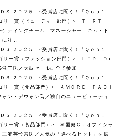
ＲＤＳ ２０２５ <受賞店に聞く！「Ｑｏｏ１
ゴリー賞（ビューティー部門）> ＴＩＲＴＩ
ーケティングチーム マネージャー キム・ド
とに注力
ＲＤＳ ２０２５ <受賞店に聞く！「Ｑｏｏ１
ゴリー賞（ファッション部門）> ＬＴＤ Ｏｎ
谷健二氏／大型セールに全て参加
ＲＤＳ ２０２５ <受賞店に聞く！「Ｑｏｏ１
ゴリー賞（食品部門）> ＡＭＯＲＥ ＰＡＣＩ
クォン・デウォン氏／独自のニュービューティ
ＲＤＳ ２０２５ <受賞店に聞く！「Ｑｏｏ１
ゴリー賞（食品部門）> 韓国発ＣＪオフィシャ
 三浦英怜奈氏／人気の「選べるセット」を拡