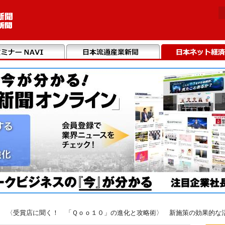
５ 〈受賞店に聞く！ 「Ｑｏｏ１０」の進化と攻略術〉 新施策の効果的な活用