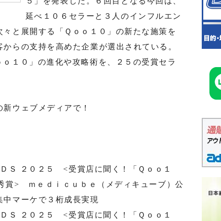
５」を発表した。６回目となる今回は、
延べ１０６セラーと３人のインフルエン
次々と展開する「Ｑｏｏ１０」の新たな施策を
客からの支持を高めた企業が選出されている。
ｏｏ１０」の進化や攻略術を、２５の受賞セラ
の新ウェブメディアで！
ＲＤＳ ２０２５ <受賞店に聞く！「Ｑｏｏ１
秀賞> ｍｅｄｉｃｕｂｅ（メディキューブ）公
集中マーケで３桁成長実現
ＲＤＳ ２０２５ <受賞店に聞く！「Ｑｏｏ１