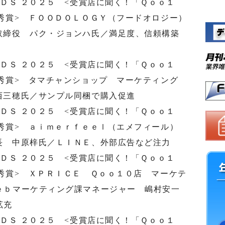
ＲＤＳ ２０２５ <受賞店に聞く！「Ｑｏｏ１
秀賞> ＦＯＯＤＯＬＯＧＹ（フードオロジー）
取締役 パク・ジョンハ氏／満足度、信頼構築
ＲＤＳ ２０２５ <受賞店に聞く！「Ｑｏｏ１
秀賞> タマチャンショップ マーケティング
西三穂氏／サンプル同梱で購入促進
ＲＤＳ ２０２５ <受賞店に聞く！「Ｑｏｏ１
優秀賞> ａｉｍｅｒｆｅｅｌ（エメフィール）
長 中原梓氏／ＬＩＮＥ、外部広告など注力
ＲＤＳ ２０２５ <受賞店に聞く！「Ｑｏｏ１
秀賞> ＸＰＲＩＣＥ Ｑｏｏ１０店 マーケテ
ｅｂマーケティング課マネージャー 嶋村安一
拡充
ＲＤＳ ２０２５ <受賞店に聞く！「Ｑｏｏ１