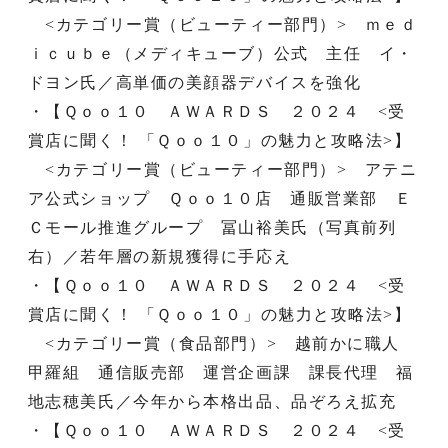
<カテゴリー賞（ビューティー部門）> ｍｅｄ
ｉｃｕｂｅ（メディキューブ）公式 主任 イ・
ドヨン氏／高単価の美顔器デバイスを強化
・【Ｑｏｏ１０ ＡＷＡＲＤＳ ２０２４ <受
賞店に聞く！ 「Ｑｏｏ１０」の魅力と攻略法>】
<カテゴリー賞（ビューティー部門）> アテニ
ア公式ショップ Ｑｏｏ１０店 通販営業部 Ｅ
Ｃモール推進グループ 冨山裕美氏（写真前列
右）／若年層の新規獲得に手応え
・【Ｑｏｏ１０ ＡＷＡＲＤＳ ２０２４ <受
賞店に聞く！ 「Ｑｏｏ１０」の魅力と攻略法>】
<カテゴリー賞（食品部門）> 越前かに職人
甲羅組 通信販売部 運営企画課 課長代理 福
地志穂美氏／今年から本格出品、品ぞろえ拡充
・【Ｑｏｏ１０ ＡＷＡＲＤＳ ２０２４ <受