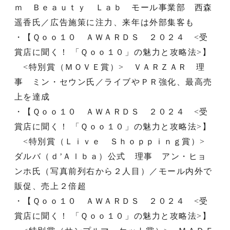
ｍ Ｂｅａｕｔｙ Ｌａｂ モール事業部 西森
遥香氏／広告施策に注力、来年は外部集客も
・【Ｑｏｏ１０ ＡＷＡＲＤＳ ２０２４ <受
賞店に聞く！ 「Ｑｏｏ１０」の魅力と攻略法>】
<特別賞（ＭＯＶＥ賞）> ＶＡＲＺＡＲ 理
事 ミン・セウン氏／ライブやＰＲ強化、最高売
上を達成
・【Ｑｏｏ１０ ＡＷＡＲＤＳ ２０２４ <受
賞店に聞く！ 「Ｑｏｏ１０」の魅力と攻略法>】
<特別賞（Ｌｉｖｅ Ｓｈｏｐｐｉｎｇ賞）>
ダルバ（ｄ’Ａｌｂａ）公式 理事 アン・ヒョ
ンホ氏（写真前列右から２人目）／モール内外で
販促、売上２倍超
・【Ｑｏｏ１０ ＡＷＡＲＤＳ ２０２４ <受
賞店に聞く！ 「Ｑｏｏ１０」の魅力と攻略法>】