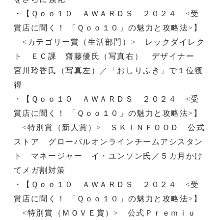
・【Ｑｏｏ１０ ＡＷＡＲＤＳ ２０２４ <受
賞店に聞く！ 「Ｑｏｏ１０」の魅力と攻略法>】
<カテゴリー賞（生活部門）> レックダイレク
ト ＥＣ課 齋藤優氏（写真右） デザイナー
宮川玲香氏（写真左）／「おしりふき」で１位獲
得
・【Ｑｏｏ１０ ＡＷＡＲＤＳ ２０２４ <受
賞店に聞く！ 「Ｑｏｏ１０」の魅力と攻略法>】
<特別賞（新人賞）> ＳＫＩＮＦＯＯＤ 公式
ストア グローバルオンラインチームアシスタン
ト マネージャー イ・ユンソン氏／５カ月かけ
てメガ割対策
・【Ｑｏｏ１０ ＡＷＡＲＤＳ ２０２４ <受
賞店に聞く！ 「Ｑｏｏ１０」の魅力と攻略法>】
<特別賞（ＭＯＶＥ賞）> 公式Ｐｒｅｍｉｕ