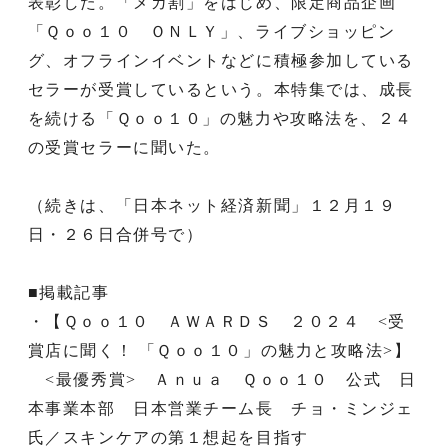
表彰した。「メガ割」をはじめ、限定商品企画
「Ｑｏｏ１０ ＯＮＬＹ」、ライブショッピン
グ、オフラインイベントなどに積極参加している
セラーが受賞しているという。本特集では、成長
を続ける「Ｑｏｏ１０」の魅力や攻略法を、２４
の受賞セラーに聞いた。
（続きは、「日本ネット経済新聞」１２月１９
日・２６日合併号で）
■掲載記事
・【Ｑｏｏ１０ ＡＷＡＲＤＳ ２０２４ <受
賞店に聞く！ 「Ｑｏｏ１０」の魅力と攻略法>】
<最優秀賞> Ａｎｕａ Ｑｏｏ１０ 公式 日
本事業本部 日本営業チーム長 チョ・ミンジェ
氏／スキンケアの第１想起を目指す