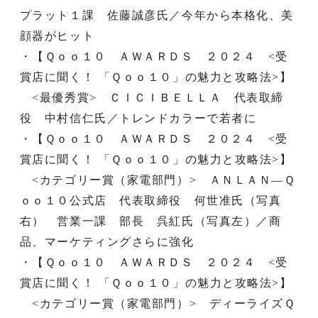
プラット１課 佐藤誠彦氏／今年から本格化、美
顔器がヒット
・【Ｑｏｏ１０ ＡＷＡＲＤＳ ２０２４ <受
賞店に聞く！ 「Ｑｏｏ１０」の魅力と攻略法>】
<最優秀賞> ＣＩＣＩＢＥＬＬＡ 代表取締
役 中村信仁氏／トレンドカラーで若者に
・【Ｑｏｏ１０ ＡＷＡＲＤＳ ２０２４ <受
賞店に聞く！ 「Ｑｏｏ１０」の魅力と攻略法>】
<カテゴリー賞（家電部門）> ＡＮＬＡＮ―Ｑ
ｏｏ１０公式店 代表取締役 何世准氏（写真
右） 営業一課 部長 呉紅氏（写真左）／商
品、マーケティングさらに強化
・【Ｑｏｏ１０ ＡＷＡＲＤＳ ２０２４ <受
賞店に聞く！ 「Ｑｏｏ１０」の魅力と攻略法>】
<カテゴリー賞（家電部門）> ディーライズＱ