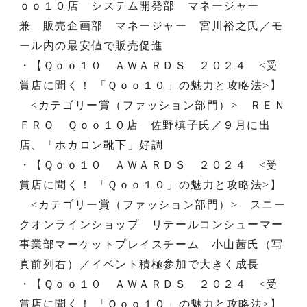
ｏｏ１０店 システム開発部 マネージャー
兼 販売企画部 マネージャー 宮川裕之氏／モ
ール内の最安値で販売促進
・【Ｑｏｏ１０ ＡＷＡＲＤＳ ２０２４ <受
賞店に聞く！ 「Ｑｏｏ１０」の魅力と攻略法>】
<カテゴリー賞（ファッション部門）> ＲＥＮ
ＦＲＯ Ｑｏｏ１０店 佐野槙子氏／９月に出
店、「ホカロン靴下」好調
・【Ｑｏｏ１０ ＡＷＡＲＤＳ ２０２４ <受
賞店に聞く！ 「Ｑｏｏ１０」の魅力と攻略法>】
<カテゴリー賞（ファッション部門）> スニー
クオンラインショップ リテールコンシューマー
事業部マーケットプレイスチーム 小山茜氏（写
真前列右）／イベント積極参加で大きく成長
・【Ｑｏｏ１０ ＡＷＡＲＤＳ ２０２４ <受
賞店に聞く！ 「Ｑｏｏ１０」の魅力と攻略法>】