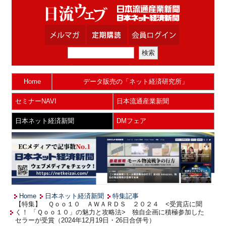
Home
データ販売の「ネット経済研究所」
セミナーNAVI
日本流通産業新聞
日本ネット経済新聞
DMフェア
Home
日本ネット経済新聞
特集記事
【特集】 Ｑｏｏ１０ ＡＷＡＲＤＳ ２０２４ <受賞店に聞
く！ 「Ｑｏｏ１０」の魅力と攻略法> 独自企画に積極参加した
セラーが受賞（2024年12月19日・26日合併号）