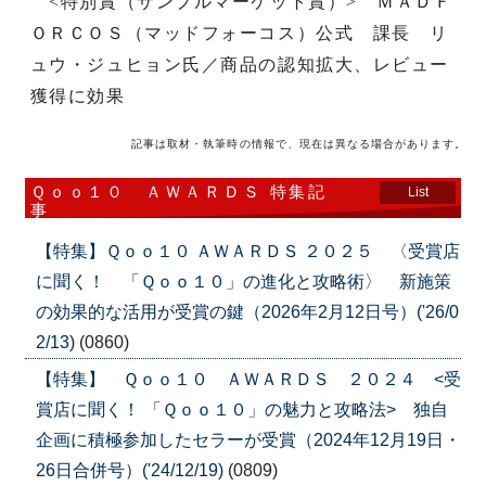
<特別賞（サンプルマーケット賞）> ＭＡＤＦ
ＯＲＣＯＳ（マッドフォーコス）公式 課長 リ
ュウ・ジュヒョン氏／商品の認知拡大、レビュー
獲得に効果
記事は取材・執筆時の情報で、現在は異なる場合があります。
Ｑｏｏ１０ ＡＷＡＲＤＳ 特集記
List
事
【特集】Ｑｏｏ１０ ＡＷＡＲＤＳ ２０２５ 〈受賞店
に聞く！ 「Ｑｏｏ１０」の進化と攻略術〉 新施策
の効果的な活用が受賞の鍵（2026年2月12日号）('26/0
2/13)
(0860)
【特集】 Ｑｏｏ１０ ＡＷＡＲＤＳ ２０２４ <受
賞店に聞く！ 「Ｑｏｏ１０」の魅力と攻略法> 独自
企画に積極参加したセラーが受賞（2024年12月19日・
26日合併号）('24/12/19)
(0809)