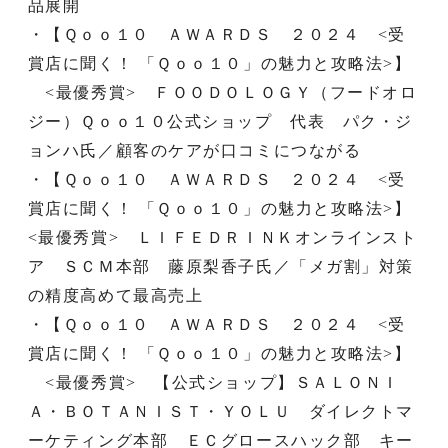
品展開
・【Ｑｏｏ１０ ＡＷＡＲＤＳ ２０２４ <受
賞店に聞く！ 「Ｑｏｏ１０」の魅力と攻略法>】
<最優秀賞> ＦＯＯＤＯＬＯＧＹ（フードオロ
ジー）Ｑｏｏ１０公式ショップ 代表 パク・ジ
ョンハ氏／顧客のケアが口コミにつながる
・【Ｑｏｏ１０ ＡＷＡＲＤＳ ２０２４ <受
賞店に聞く！ 「Ｑｏｏ１０」の魅力と攻略法>】
<最優秀賞> ＬＩＦＥＤＲＩＮＫオンラインスト
ア ＳＣＭ本部 藤原梨香子氏／「メガ割」対策
の精度高めて最高売上
・【Ｑｏｏ１０ ＡＷＡＲＤＳ ２０２４ <受
賞店に聞く！ 「Ｑｏｏ１０」の魅力と攻略法>】
<最優秀賞> 【公式ショップ】ＳＡＬＯＮＩ
Ａ・ＢＯＴＡＮＩＳＴ・ＹＯＬＵ ダイレクトマ
ーケティング本部 ＥＣグロースハック部 キー