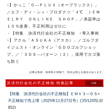
>】かっこ「Ｏ―ＰＬＵＸ（オープラックス）」
／エフ・ディ・シィ・プロダクツ「４℃ ＪＥＷ
ＥＬＲＹ ＯＮＬＩＮＥ ＳＨＯＰ」／承認率は
１０％改善、不正利用はゼロに
・【特集 決済代行会社の不正検知 <導入事例
>】アクル「ＡＳＵＫＡ（アスカ）」／ゴルフダ
イジェスト・オンライン「ＧＤＯゴルフショッ
プ」／「３ＤＳ―パターン（２）」採用でカゴ落
ち防ぐ
記事は取材・執筆時の情報で、現在は異なる場合があります。
決済代行会社の不正検知 特集記事
List
【特集 決済代行会社の不正検知】ＥＭＶ３―ＤＳ×
不正検知で売上増（2025年11月27日号）('25/12/05)
(0
852)