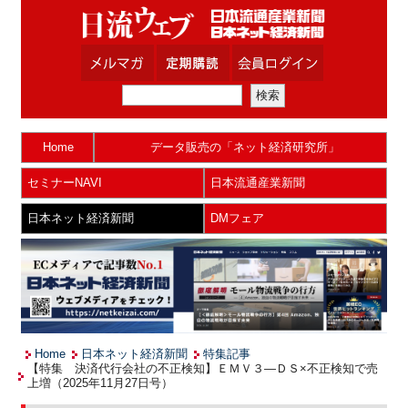
Home
データ販売の「ネット経済研究所」
セミナーNAVI
日本流通産業新聞
日本ネット経済新聞
DMフェア
Home
日本ネット経済新聞
特集記事
【特集 決済代行会社の不正検知】ＥＭＶ３―ＤＳ×不正検知で売
上増（2025年11月27日号）