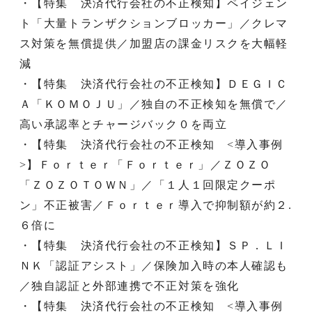
・【特集 決済代行会社の不正検知】ペイジェン
ト「大量トランザクションブロッカー」／クレマ
ス対策を無償提供／加盟店の課金リスクを大幅軽
減
・【特集 決済代行会社の不正検知】ＤＥＧＩＣ
Ａ「ＫＯＭＯＪＵ」／独自の不正検知を無償で／
高い承認率とチャージバック０を両立
・【特集 決済代行会社の不正検知 <導入事例
>】Ｆｏｒｔｅｒ「Ｆｏｒｔｅｒ」／ＺＯＺＯ
「ＺＯＺＯＴＯＷＮ」／「１人１回限定クーポ
ン」不正被害／Ｆｏｒｔｅｒ導入で抑制額が約２.
６倍に
・【特集 決済代行会社の不正検知】ＳＰ．ＬＩ
ＮＫ「認証アシスト」／保険加入時の本人確認も
／独自認証と外部連携で不正対策を強化
・【特集 決済代行会社の不正検知 <導入事例