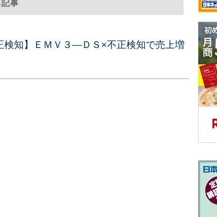
集記事
正検知】ＥＭＶ３―ＤＳ×不正検知で売上増