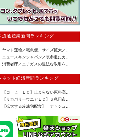
本流通産業新聞ランキング
ヤマト運輸／宅急便、サイズ拡大／…
ニュースキンジャパン／表参道にカ…
消費者庁／ニチガスの違法な取引を…
本ネット経済新聞ランキング
【コーヒーＥＣ】止まらない原料高…
【リカバリーウエアＥＣ】６兆円市…
【拡大する冷凍宅配食】 ナッシュ…