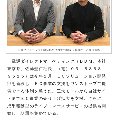
ＥＣソリューション開発部の清水宣行部長（写真左）と太田航氏
電通ダイレクトマーケティング（ＤＤＭ、本社
東京都、佐藤聖仁社長、（電）０３―６８５８―
９５１５）は今年１月、ＥＣソリューション開発
部を新設し、ＥＣ事業の支援をワンストップで提
供できる体制を整えた。三大モールから自社サイ
トまでＥＣ事業の売り上げ拡大を支援。さらに、
成果報酬型のライブコマースサービスの提供も開
始し、話題を集めている。