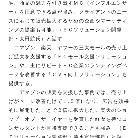
や、商品の魅力を引き出すＭＣ（インフルエンサ
ー）を用意できる点が強み。クライアントのニー
ズに応じて販売拡大するための企画やマーケティ
ングの提案も可能」（ＥＣソリューション開発
部・太田航氏）と話す。
アマゾン、楽天、ヤフーの三大モールの売り上
げ拡大を支援する「ＥＣモール支援ソリューショ
ン」や、主にリピートＥＣ企業のランディングペ
ージを改善する「ＣＶＲ向上ソリューション」も
提供する。
「アマゾンの販売を支援した事例では、売り上
げがページ改善だけで１.５倍になり、広告を効果
的に展開したことで２倍に拡大した。楽天のショ
ップ・オブ・ザ・イヤーを受賞した経歴を持つコ
ンサルタントが直接支援できることも強み」（Ｅ
Ｃソリューション開発部・清水宣行部長）と話