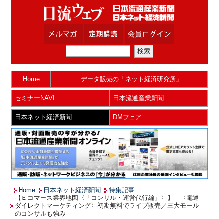
Home
データ販売の「ネット経済研究所」
セミナーNAVI
日本流通産業新聞
日本ネット経済新聞
DMフェア
Home
日本ネット経済新聞
特集記事
【Ｅコマース業界地図〈「コンサル・運営代行編」〉】 〈電通
ダイレクトマーケティング〉初期無料でライブ販売／三大モール
のコンサルも強み