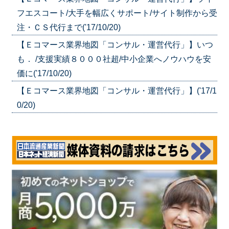
フエスコート/大手を幅広くサポート/サイト制作から受
注・ＣＳ代行まで('17/10/20)
【Ｅコマース業界地図「コンサル・運営代行」】いつ
も． /支援実績８０００社超/中小企業へノウハウを安
価に('17/10/20)
【Ｅコマース業界地図「コンサル・運営代行」】('17/1
0/20)