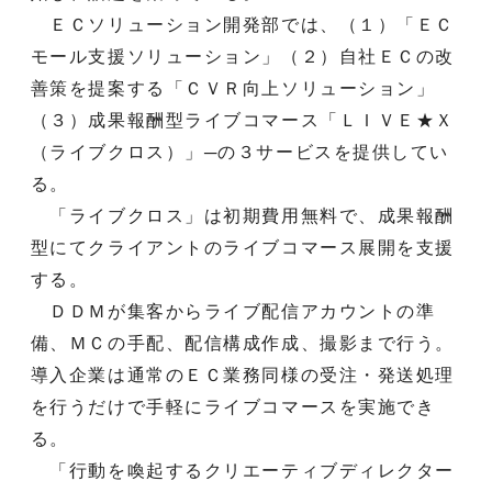
ＥＣソリューション開発部では、（１）「ＥＣ
モール支援ソリューション」（２）自社ＥＣの改
善策を提案する「ＣＶＲ向上ソリューション」
（３）成果報酬型ライブコマース「ＬＩＶＥ★Ｘ
（ライブクロス）」─の３サービスを提供してい
る。
「ライブクロス」は初期費用無料で、成果報酬
型にてクライアントのライブコマース展開を支援
する。
ＤＤＭが集客からライブ配信アカウントの準
備、ＭＣの手配、配信構成作成、撮影まで行う。
導入企業は通常のＥＣ業務同様の受注・発送処理
を行うだけで手軽にライブコマースを実施でき
る。
「行動を喚起するクリエーティブディレクター