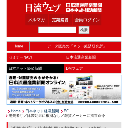
Home
データ販売の「ネット経済研究所」
セミナーNAVI
日本流通産業新聞
日本ネット経済新聞
DMフェア
Home
日本ネット経済新聞
EC
消費者庁／除菌効果に根拠なし／雑貨メーカーに措置命令