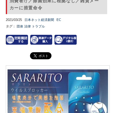
消費者庁／除菌効果に根拠なし／雑貨メー
カーに措置命令
2021/03/25
日本ネット経済新聞
EC
タグ：
団体
法律
トラブル