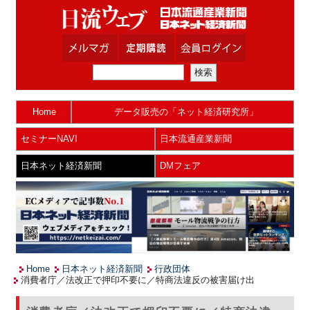
Home
データ販売の「ネット経済研究所」
セミナーNAVI
日本流通産業新聞
日本ネット経済新聞
DMフェア
Home
日本ネット経済新聞
行政団体
消費者庁／法改正で押印不要に／特商法違反の被害届け出