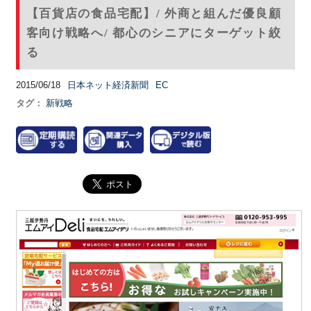
【百貨店の食品宅配】/ 外商と組んだ優良顧
客向け戦略へ/ 都心のシニアにターゲット絞
る
2015/06/18
日本ネット経済新聞
EC
タグ：
新戦略