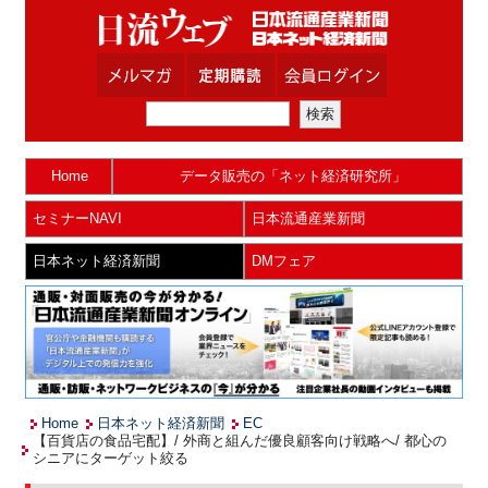
Home
データ販売の「ネット経済研究所」
セミナーNAVI
日本流通産業新聞
日本ネット経済新聞
DMフェア
Home
日本ネット経済新聞
EC
【百貨店の食品宅配】/ 外商と組んだ優良顧客向け戦略へ/ 都心の
シニアにターゲット絞る