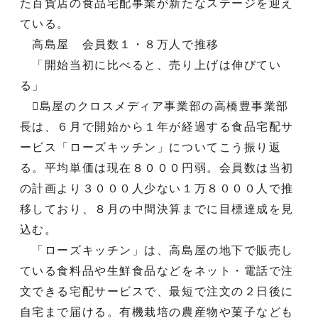
た百貨店の食品宅配事業が新たなステージを迎え
ている。
高島屋 会員数１・８万人で推移
「開始当初に比べると、売り上げは伸びてい
る」
島屋のクロスメディア事業部の高橋豊事業部
長は、６月で開始から１年が経過する食品宅配サ
ービス「ローズキッチン」についてこう振り返
る。平均単価は現在８０００円弱。会員数は当初
の計画より３０００人少ない１万８０００人で推
移しており、８月の中間決算までに目標達成を見
込む。
「ローズキッチン」は、高島屋の地下で販売し
ている食料品や生鮮食品などをネット・電話で注
文できる宅配サービスで、最短で注文の２日後に
自宅まで届ける。有機栽培の農産物や菓子なども