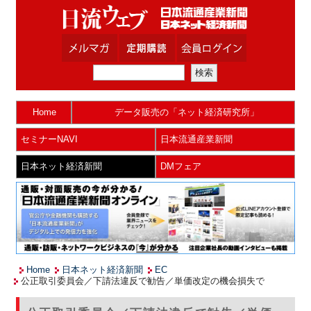
Home
データ販売の「ネット経済研究所」
セミナーNAVI
日本流通産業新聞
日本ネット経済新聞
DMフェア
Home
日本ネット経済新聞
EC
公正取引委員会／下請法違反で勧告／単価改定の機会損失で