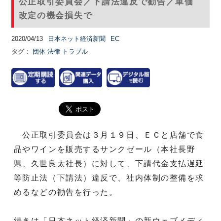
公正取引委員会／下請法違反で勧告／単価
改定の機会損失で
2020/04/13
日本ネット経済新聞
EC
タグ：
団体
法律
トラブル
公正取引委員会は３月１９日、ＥＣと店舗で食
品やワインを販売するサンクゼール（本社長野
県、久世良太社長）に対して、下請代金支払遅延
等防止法（下請法）違反で、社内体制の整備を求
めるなどの勧告を行った。
続きは「日本ネット経済新聞」の新ウェブメディ