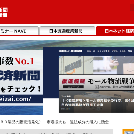
ＢＤ製品の販売活発化〉 市場拡大も、違法成分の混入に懸念