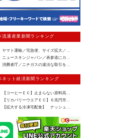
本流通産業新聞ランキング
ヤマト運輸／宅急便、サイズ拡大／…
ニュースキンジャパン／表参道にカ…
消費者庁／ニチガスの違法な取引を…
本ネット経済新聞ランキング
【コーヒーＥＣ】止まらない原料高…
【リカバリーウエアＥＣ】６兆円市…
【拡大する冷凍宅配食】 ナッシュ…