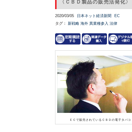
〈ＣＢＤ製品の販売活発化〉
2020/03/05
日本ネット経済新聞
EC
タグ：
新戦略
海外
異業種参入
法律
ＥＣで販売されているＣＢＤの電子タバコ