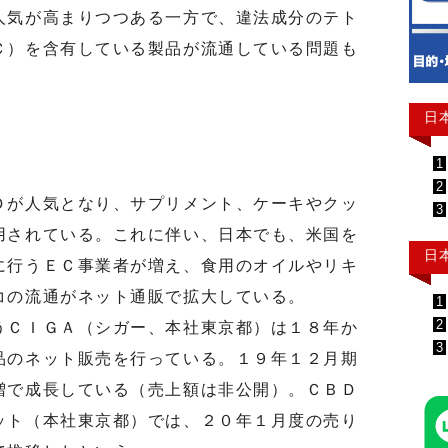
人気が高まりつつある一方で、違法成分のテト
Ｃ）を含有している製品が流通している問題も
日
1
2
が人気となり、サプリメント、ケーキやクッ
3
用されている。これに伴い、日本でも、米国を
日
に行うＥＣ事業者が増え、食用のオイルやリキ
コの流通がネット通販で拡大している。
1
2
ＣＩＧＡ（シガー、本社東京都）は１８年か
3
品のネット販売を行っている。１９年１２月期
増で成長している（売上額は非公開）。ＣＢＤ
ット（本社東京都）では、２０年１月度の売り