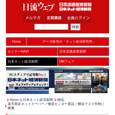
Home
データ販売の「ネット経済研究所」
セミナーNAVI
日本流通産業新聞
日本ネット経済新聞
DMフェア
Home
日本ネット経済新聞
物流
楽天西友ネットスーパー／物流センター新設／横浜で２０年秋に
稼働