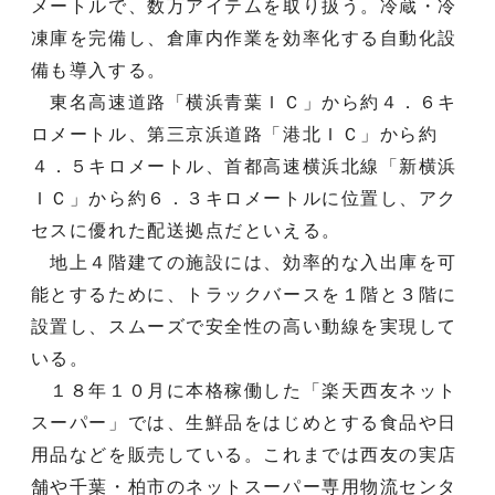
メートルで、数万アイテムを取り扱う。冷蔵・冷
凍庫を完備し、倉庫内作業を効率化する自動化設
備も導入する。
東名高速道路「横浜青葉ＩＣ」から約４．６キ
ロメートル、第三京浜道路「港北ＩＣ」から約
４．５キロメートル、首都高速横浜北線「新横浜
ＩＣ」から約６．３キロメートルに位置し、アク
セスに優れた配送拠点だといえる。
地上４階建ての施設には、効率的な入出庫を可
能とするために、トラックバースを１階と３階に
設置し、スムーズで安全性の高い動線を実現して
いる。
１８年１０月に本格稼働した「楽天西友ネット
スーパー」では、生鮮品をはじめとする食品や日
用品などを販売している。これまでは西友の実店
舗や千葉・柏市のネットスーパー専用物流センタ