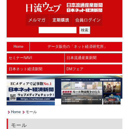
Home
データ販売の「ネット経済研究所」
セミナーNAVI
日本流通産業新聞
日本ネット経済新聞
DMフェア
Home
モール
モール