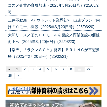
コスメ企業の育成加速（2025年3月20日号）('25/03/2
0)
三井不動産 <アウトレット業界初> 出店ブランド向
けＥＣモール開設（2025年3月20日号）('25/03/20)
大和リース／初のＥＣモールを開設／商業施設の価値
向上へ（2025年3月20日号）('25/03/20)
【楽天、「ラクマＳＯＹ」発表】ＢＲＩＮＧが三冠獲
得（2025年2月20日号）('25/02/21)
«
1
2
3
4
5
6
7
8
...
27
28
»