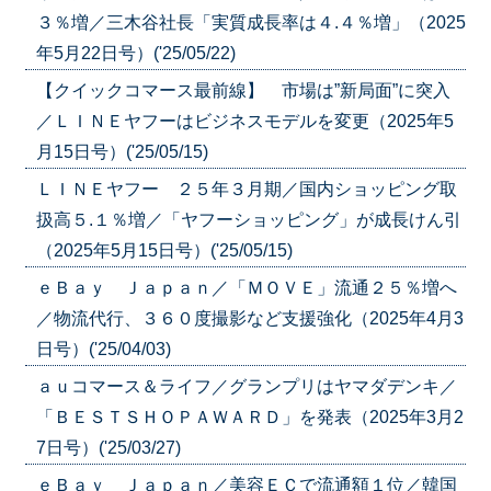
３％増／三木谷社長「実質成長率は４.４％増」（2025
年5月22日号）('25/05/22)
【クイックコマース最前線】 市場は”新局面”に突入
／ＬＩＮＥヤフーはビジネスモデルを変更（2025年5
月15日号）('25/05/15)
ＬＩＮＥヤフー ２５年３月期／国内ショッピング取
扱高５.１％増／「ヤフーショッピング」が成長けん引
（2025年5月15日号）('25/05/15)
ｅＢａｙ Ｊａｐａｎ／「ＭＯＶＥ」流通２５％増へ
／物流代行、３６０度撮影など支援強化（2025年4月3
日号）('25/04/03)
ａｕコマース＆ライフ／グランプリはヤマダデンキ／
「ＢＥＳＴＳＨＯＰＡＷＡＲＤ」を発表（2025年3月2
7日号）('25/03/27)
ｅＢａｙ Ｊａｐａｎ／美容ＥＣで流通額１位／韓国