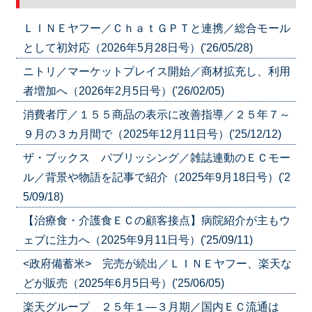
ＬＩＮＥヤフー／ＣｈａｔＧＰＴと連携／総合モール
として初対応（2026年5月28日号）('26/05/28)
ニトリ／マーケットプレイス開始／商材拡充し、利用
者増加へ（2026年2月5日号）('26/02/05)
消費者庁／１５５商品の表示に改善指導／２５年７～
９月の３カ月間で（2025年12月11日号）('25/12/12)
ザ・ブックス パブリッシング／雑誌連動のＥＣモー
ル／背景や物語を記事で紹介（2025年9月18日号）('2
5/09/18)
【治療食・介護食ＥＣの顧客接点】病院紹介が主もウ
ェブに注力へ（2025年9月11日号）('25/09/11)
<政府備蓄米> 完売が続出／ＬＩＮＥヤフー、楽天な
どが販売（2025年6月5日号）('25/06/05)
楽天グループ ２５年１―３月期／国内ＥＣ流通は