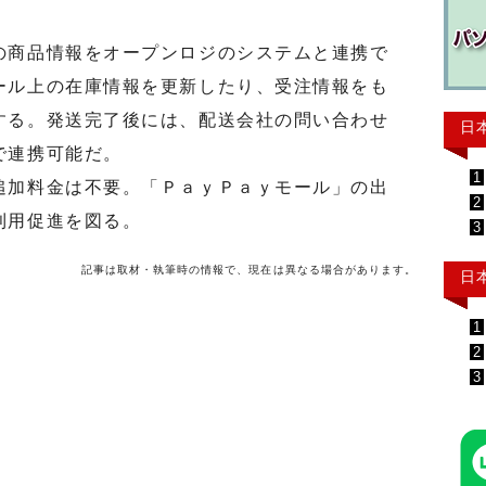
商品情報をオープンロジのシステムと連携で
ール上の在庫情報を更新したり、受注情報をも
する。発送完了後には、配送会社の問い合わせ
日
で連携可能だ。
1
加料金は不要。「ＰａｙＰａｙモール」の出
2
利用促進を図る。
3
記事は取材・執筆時の情報で、現在は異なる場合があります。
日
1
2
3