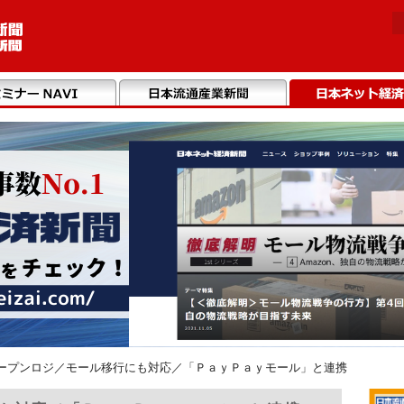
ープンロジ／モール移行にも対応／「ＰａｙＰａｙモール」と連携