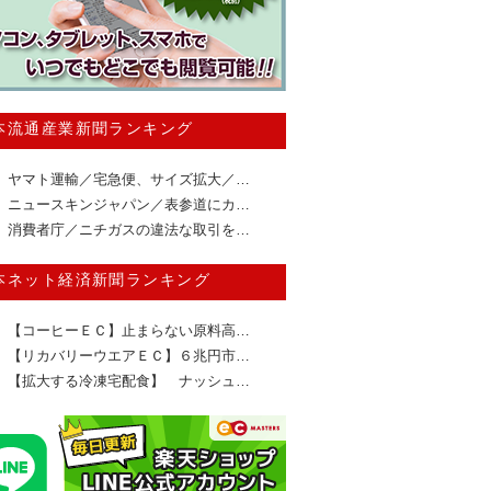
本流通産業新聞ランキング
ヤマト運輸／宅急便、サイズ拡大／…
ニュースキンジャパン／表参道にカ…
消費者庁／ニチガスの違法な取引を…
本ネット経済新聞ランキング
【コーヒーＥＣ】止まらない原料高…
【リカバリーウエアＥＣ】６兆円市…
【拡大する冷凍宅配食】 ナッシュ…